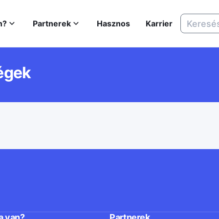
n?
Partnerek
Hasznos
Karrier
égek
a van?
Partnerek