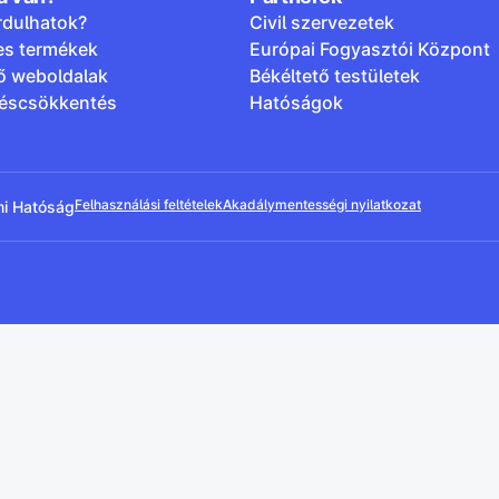
rdulhatok?
Civil szervezetek
es termékek
Európai Fogyasztói Központ
ő weboldalak
Békéltető testületek
léscsökkentés
Hatóságok
Felhasználási feltételek
Akadálymentességi nyilatkozat
mi Hatóság