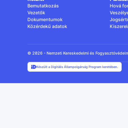
Bemutatkozás
Hová fo
Vezetők
Veszély
Dokumentumok
Jogsért
Közérdekű adatok
Kiszere
© 2026 - Nemzeti Kereskedelmi és Fogyasztóvédel
Készült a Digitális Állampolgárság Program keretében.