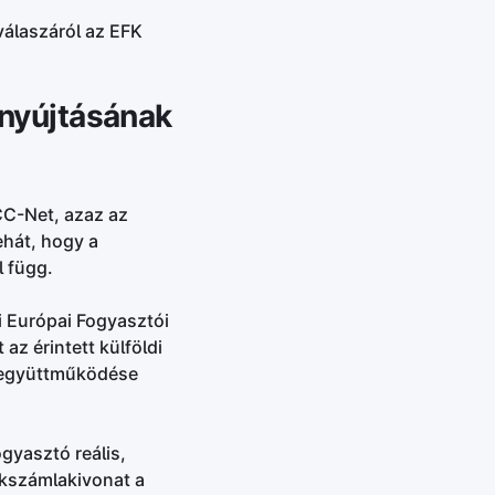
válaszáról az EFK
gnyújtásának
CC-Net, azaz az
ehát, hogy a
l függ.
i Európai Fogyasztói
az érintett külföldi
 együttműködése
gyasztó reális,
nkszámlakivonat a