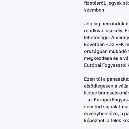
fizetésről, jegyek st
szemben.
Jogilag nem indokol
rendkívül csekély. 
lehetősége. Amennyi
követően - az EFK mé
országban működő t
megkezdése és a vál
Európai Fogyasztói K
Ezen túl a panaszke
elsődlegesen a váll
illetve bűncselekmén
– az Európai Fogyas
sem tud sajnálatosa
érvényben lévő, a p
képezheti a felek kö