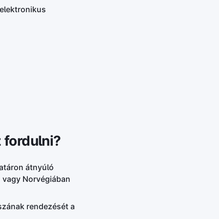
 elektronikus
 fordulni?
atáron átnyúló
on vagy Norvégiában
szának rendezését a