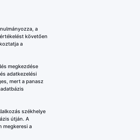
tanulmányozza, a
 értékelést követően
koztatja a
elés megkezdése
 és adatkezelési
ges, mert a panasz
 adatbázis
llalkozás székhelye
ázis útján. A
n megkeresi a