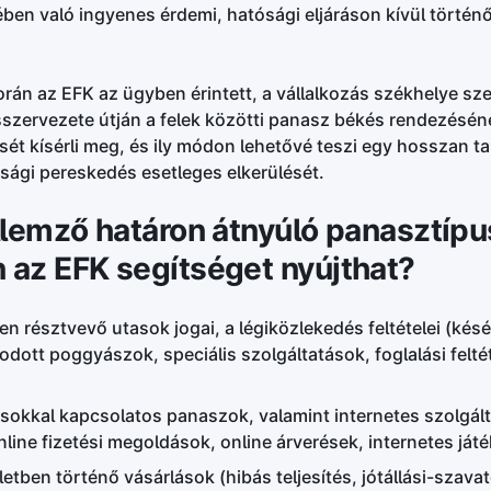
en való ingyenes érdemi, hatósági eljáráson kívül törté
rán az EFK az ügyben érintett, a vállalkozás székhelye sz
sszervezete útján a felek közötti panasz békés rendezésén
ét kísérli meg, és ily módon lehetővé teszi egy hosszan ta
sági pereskedés esetleges elkerülését.
llemző határon átnyúló panasztípu
az EFK segítséget nyújthat?
n résztvevő utasok jogai, a légiközlekedés feltételei (késés
odott poggyászok, speciális szolgáltatások, foglalási felté
ásokkal kapcsolatos panaszok, valamint internetes szolgál
nline fizetési megoldások, online árverések, internetes já
ben történő vásárlások (hibás teljesítés, jótállási-szavat