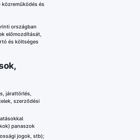
nő közreműködés és
erinti országban
ek előmozdítását,
rtó és költséges
sok,
, járattörlés,
telek, szerződési
tatásokkal
tékok) panaszok
ossági jogok, stb);