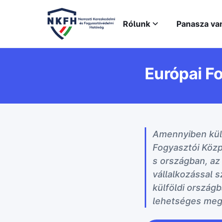
Rólunk
Panasza va
Európai F
Amennyiben külf
Fogyasztói Közp
s országban, az
vállalkozással 
külföldi ország
lehetséges mego