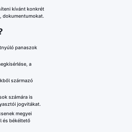
íteni kívánt konkrét
at, dokumentumokat.
?
átnyúló panaszok
egkísérlése, a
tekből származó
ások számára is
asztói jogvitákat.
ncsenek megyei
 és békéltető