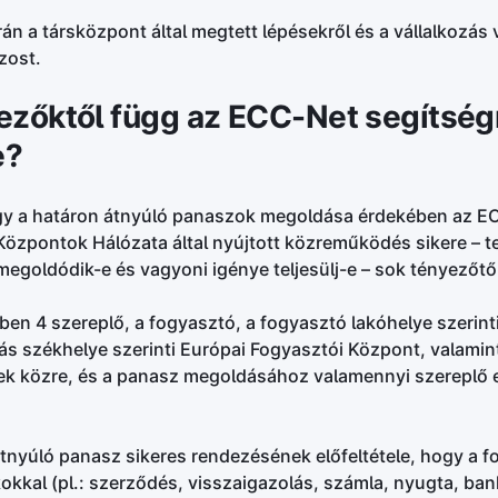
n a társközpont által megtett lépésekről és a vállalkozás 
zost.
ezőktől függ az ECC-Net segítsé
e?
gy a határon átnyúló panaszok megoldása érdekében az E
Központok Hálózata által nyújtott közreműködés sikere – t
egoldódik-e és vagyoni igénye teljesülj-e – sok tényezőtő
en 4 szereplő, a fogyasztó, a fogyasztó lakóhelye szerint
ás székhelye szerinti Európai Fogyasztói Központ, valamint 
ek közre, és a panasz megoldásához valamennyi szereplő
tnyúló panasz sikeres rendezésének előfeltétele, hogy a fo
kokkal (pl.: szerződés, visszaigazolás, számla, nyugta, ba