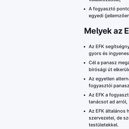
A fogyasztó pontos
egyedi (jellemzőe
Melyek az E
Az EFK segítségny
gyors és ingyenes
Cél a panasz megá
bírósági út elkerül
Az egyetlen altern
fogyasztói panasz
Az EFK a fogyasztó
tanácsot ad arról
Az EFK általános 
szervezetei, de s
testületekkel.