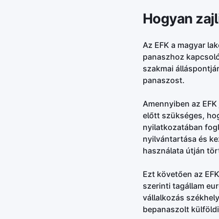
Hogyan zajl
Az EFK a magyar lak
panaszhoz kapcsolód
szakmai álláspontjá
panaszost.
Amennyiben az EFK 
előtt szükséges, ho
nyilatkozatában fog
nyilvántartása és ke
használata útján tör
Ezt követően az EFK
szerinti tagállam eu
vállalkozás székhel
bepanaszolt külföldi