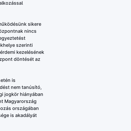
lalkozással
eműködésünk sikere
Központnak nincs
 egyeztetést
khelye szerinti
 érdemi kezelésének
özpont döntését az
etén is
dést nem tanúsító,
ági jogkör hiányában
ont Magyarország
lkozás országában
ége is akadályát