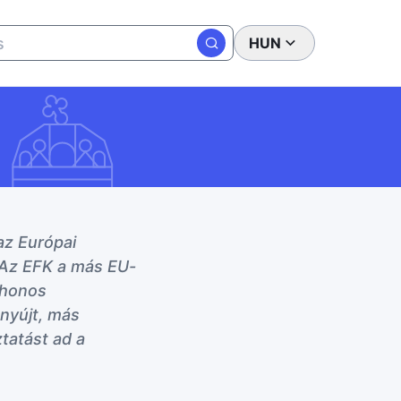
HUN
az Európai
 Az EFK a más EU-
 honos
nyújt, más
tatást ad a