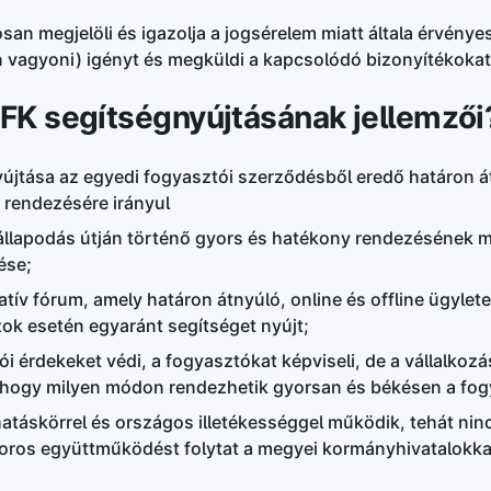
an megjelöli és igazolja a jogsérelem miatt általa érvényes
n vagyoni) igényt és megküldi a kapcsolódó bizonyítékok
FK segítségnyújtásának jellemzői
újtása az egyedi fogyasztói szerződésből eredő határon 
 rendezésére irányul
llapodás útján történő gyors és hatékony rendezésének m
ése;
atív fórum, amely határon átnyúló, online és offline ügyle
ok esetén egyaránt segítséget nyújt;
i érdekeket védi, a fogyasztókat képviseli, de a vállalkoz
, hogy milyen módon rendezhetik gyorsan és békésen a fogy
hatáskörrel és országos illetékességgel működik, tehát ni
zoros együttműködést folytat a megyei kormányhivatalokkal