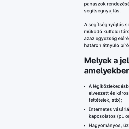
panaszok rendezéséb
segítségnyújtás.
A segítségnyújtás so
működő külföldi tár
azaz egyezség elérés
határon átnyúló bíró
Melyek a je
amelyekben 
A légiközlekedésbe
elveszett és káros
feltételek, stb);
Internetes vásárl
kapcsolatos (pl. o
Hagyományos, üzlet