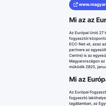
www.magyar
Mi az az Eu
Az Európai Unió 27 
fogyasztói központo
ECC-Net-et, azaz a
partnere az egyesül
Centre) is az egyes
Magyarországon az 
működik 2025, január
Mi az Európ
Az Európai Fogyaszt
fogyasztó lakóhelye
tagállamban, az Egy