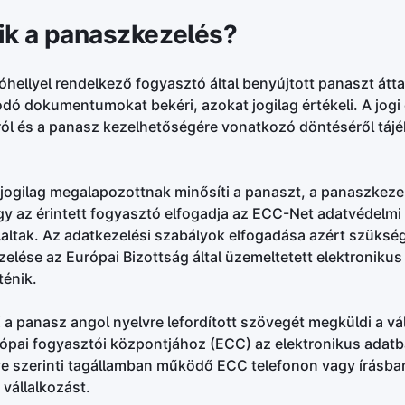
ik a panaszkezelés?
óhellyel rendelkező fogyasztó által benyújtott panaszt át
ó dokumentumokat bekéri, azokat jogilag értékeli. A jogi
ról és a panasz kezelhetőségére vonatkozó döntéséről tájé
jogilag megalapozottnak minősíti a panaszt, a panaszkez
gy az érintett fogyasztó elfogadja az ECC-Net adatvédelmi
laltak. Az adatkezelési szabályok elfogadása azért szüksé
zelése az Európai Bizottság által üzemeltetett elektronikus
ténik.
 a panasz angol nyelvre lefordított szövegét megküldi a vá
rópai fogyasztói központjához (ECC) az elektronikus adatb
ye szerinti tagállamban működő ECC telefonon vagy írásba
 vállalkozást.