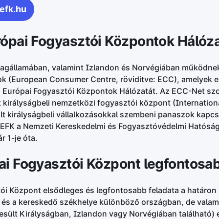
efk.hu
rópai Fogyasztói Központok Hálóz
tagállamában, valamint Izlandon és Norvégiában működnek
k (European Consumer Centre, rövidítve: ECC), amelyek eg
z Európai Fogyasztói Központok Hálózatát. Az ECC-Net s
t királyságbeli nemzetközi fogyasztói központ (Internatio
ült királyságbeli vállalkozásokkal szembeni panaszok kapc
EFK a Nemzeti Kereskedelmi és Fogyasztóvédelmi Hatósá
 1-je óta.
ai Fogyasztói Központ legfontosa
ói Központ elsődleges és legfontosabb feladata a határon 
 és a kereskedő székhelye különböző országban, de valam
esült Királyságban, Izlandon vagy Norvégiában található) 