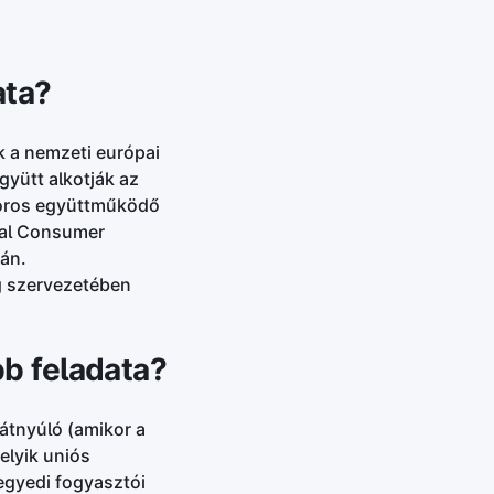
ata?
 a nemzeti európai
yütt alkotják az
zoros együttműködő
nal Consumer
sán.
g szervezetében
bb feladata?
átnyúló (amikor a
elyik uniós
egyedi fogyasztói