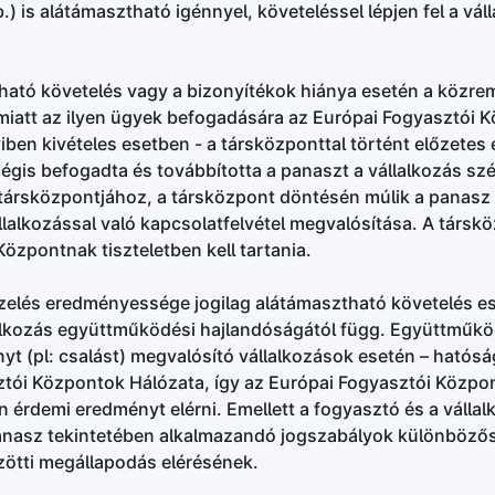
b.) is alátámasztható igénnyel, követeléssel lépjen fel a vál
ható követelés vagy a bizonyítékok hiánya esetén a közr
Emiatt az ilyen ügyek befogadására az Európai Fogyasztói 
ben kivételes esetben - a társközponttal történt előzetes
gis befogadta és továbbította a panaszt a vállalkozás szé
ársközpontjához, a társközpont döntésén múlik a panasz
lalkozással való kapcsolatfelvétel megvalósítása. A társk
özpontnak tiszteletben kell tartania.
zelés eredményessége jogilag alátámasztható követelés es
alkozás együttműködési hajlandóságától függ. Együttműkö
yt (pl: csalást) megvalósító vállalkozások esetén – hatós
ztói Központok Hálózata, így az Európai Fogyasztói Közp
n érdemi eredményt elérni. Emellett a fogyasztó és a válla
anasz tekintetében alkalmazandó jogszabályok különbözős
zötti megállapodás elérésének.