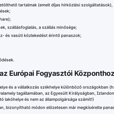
etölthető tartalmak (emelt díjas hírközlési szolgáltatások),
dések;
hare);
k, szállásfoglalás, a szállás minősége;
z- és vasúti közlekedést érintő panaszok;
ződések.
 az Európai Fogyasztói Központhoz
elye és a vállalkozás székhelye különböző országokban (h
 valamely tagállamában, az Egyesült Királyságban, Izland
ztó lakóhelye és nem az állampolgársága számít!)
an, bizonyítható módon előzetesen már megkísérelte pana