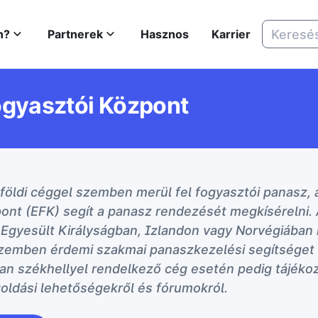
n?
Partnerek
Hasznos
Karrier
ogyasztói Központ
öldi céggel szemben merül fel fogyasztói panasz, 
ont (EFK) segít a panasz rendezését megkísérelni.
 Egyesült Királyságban, Izlandon vagy Norvégiában
szemben érdemi szakmai panaszkezelési segítséget 
ban székhellyel rendelkező cég esetén pedig tájékoz
ldási lehetőségekről és fórumokról.