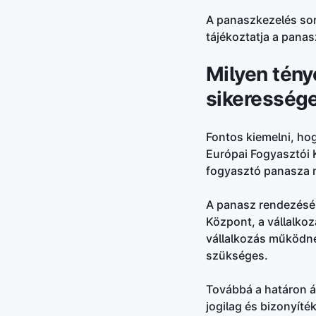
A panaszkezelés sorá
tájékoztatja a panas
Milyen tény
sikeresség
Fontos kiemelni, ho
Európai Fogyasztói 
fogyasztó panasza m
A panasz rendezéséb
Központ, a vállalkoz
vállalkozás működn
szükséges.
Továbbá a határon á
jogilag és bizonyíté