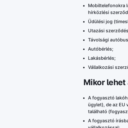
Mobiltelefonokra l
hírközlési szerző
Üdülési jog (times
Utazási szerződése
Távolsági autóbus
Autóbérlés;
Lakásbérlés;
Vállalkozási szer
Mikor lehet
A fogyasztó lakóh
ügylet), de az EU
található (fogyas
A fogyasztó írásb
vállalkozással;