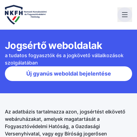
Jogsértő weboldalak
a tudatos fogyasztók és a jogkövető vállalkozások
szolgálatában
Új gyanús weboldal bejelentése
Az adatbázis tartalmazza azon, jogsértést elkövető
webáruházakat, amelyek magatartását a
Fogyasztóvédelmi Hatóság, a Gazdasági
Versenyhivatal, vagy egy Bíróság jogerősen