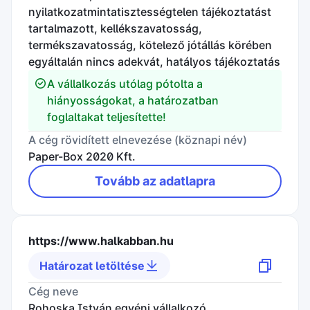
nyilatkozatmintatisztességtelen tájékoztatást
tartalmazott, kellékszavatosság,
termékszavatosság, kötelező jótállás körében
egyáltalán nincs adekvát, hatályos tájékoztatás
A vállalkozás utólag pótolta a
hiányosságokat, a határozatban
foglaltakat teljesítette!
A cég rövidített elnevezése (köznapi név)
Paper-Box 2020 Kft.
Tovább az adatlapra
https://www.halkabban.hu
Határozat letöltése
Cég neve
Rohoska István egyéni vállalkozó