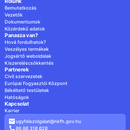
Rólunk
Bemutatkozás
Vezetők
Dokumentumok
Közérdekű adatok
Panasza van?
Hová fordulhatok?
Veszélyes termékek
Jogsértő weboldalak
Kiszereléscsökkentés
Partnerek
Civil szervezetek
Európai Fogyasztói Központ
Békéltető testületek
Hatóságok
Kapcsolat
Karrier
ugyfelszolgalat@nkfh.gov.hu
06 80 310 020