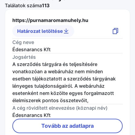
Honlapon
Találatok száma
113
Applikáción
Eljáró hatóság
https://purnamaromamuhely.hu
Gazdasági versenyhivatal
Határozat letöltése
Fogyasztóvédelmi hatóság
Bíróság
Cég neve
Közzététel ideje szerinti sorrend
Édesnarancs Kft
Jogsértés
Dátum szerint csökkenő
A szerződés tárgyára és teljesítésére
Bírságot kapott-e a webáruház?
vonatkozóan a webáruház nem minden
Igen
esetben tájékoztatott a szerződés tárgyának
Nem
lényeges tulajdonságairól. A webáruház
A vállalkozás utólag pótolta a hiányosságokat,
esetenként nem közölte egyes forgalmazott
a határozatban foglaltakat teljesítette
élelmiszerek pontos összetevőit,
Igen
A cég rövidített elnevezése (köznapi név)
Nem
Édesnarancs Kft
Keresés indítása
Tovább az adatlapra