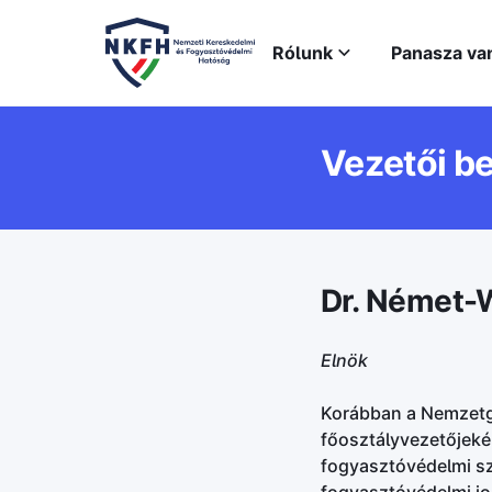
Rólunk
Panasza va
Vezetői b
Dr. Német-W
Elnök
Korábban a Nemzetg
főosztályvezetőjekén
fogyasztóvédelmi sza