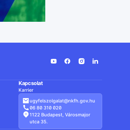
Kapcsolat
Karrier
ugyfelszolgalat@nkfh.gov.hu
06 80 310 020
1122 Budapest, Városmajor
utca 35.