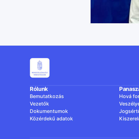
Rólunk
Panasz
Bemutatkozás
Hová fo
Vezetők
Veszély
Dokumentumok
Jogsért
Közérdekű adatok
Kiszere