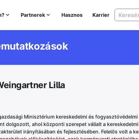
n?
Partnerek
Hasznos
Karrier
emutatkozások
eingartner Lilla
azdasági Minisztérium kereskedelmi és fogyasztóvédelmi
t dolgozott, ahol központi szerepet vállalt a kereskedelmi
kterület irányításában és fejlesztésében. Felelős volt a k