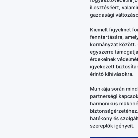
fogyasztóvédelmi jo
illesztéséért, vala
gazdasági változás
Kiemelt figyelmet fo
fenntartására, amely
kormányzat között. C
egyszerre támogatja 
érdekeinek védelmét
igyekezett biztosíta
érintő kihívásokra.
Munkája során mindig
partnerségi kapcsol
harmonikus működés
biztonságérzetéhez.
hatékony és szolgál
szereplők igényeit.