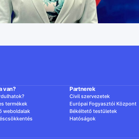
a van?
Partnerek
rdulhatok?
Civil szervezetek
es termékek
Európai Fogyasztói Központ
ő weboldalak
Békéltető testületek
léscsökkentés
Hatóságok