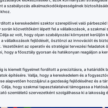
gszabályok előkészítéséért, azok kormányzati stratégiába
mint a szabályozás alkalmazkodóképességének biztosításáér
okhoz.
rdított a kereskedelmi szektor szereplőivel való párbeszéd 
 során közvetítőként lépett fel a vállalkozások, a szakmai 
élja az volt, hogy olyan szabályozási környezet kerüljön k
a vállalkozások fejlődését, ösztönzi az innovációt és bizt
. Vezetőként az operatív és stratégiai tervezési feladatok
ni, hogy a főosztály gyorsan és hatékonyan reagáljon a ke
 is kiemelt figyelmet fordított a precizitásra, a határidők 
atok építésére. Vallja, hogy a kereskedelem és a fogyasztó
e alapvetően hozzájárul a gazdaság fejlődéséhez és a tá
 Célja, hogy szakmai tapasztalataival támogassa a Hatós
tató szemléletű szervezetként szolgálhassa ki a lakosság 