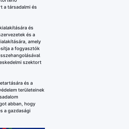
 történő
t a társadalmi és
kialakítására és
szervezetek és a
ialakítására, amely
osítja a fogyasztók
 összehangolásával
reskedelmi szektort
betartására és a
védelem területeinek
rsadalom
ágot abban, hogy
és a gazdasági