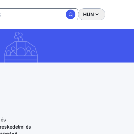
HUN
 és
ereskedelmi és