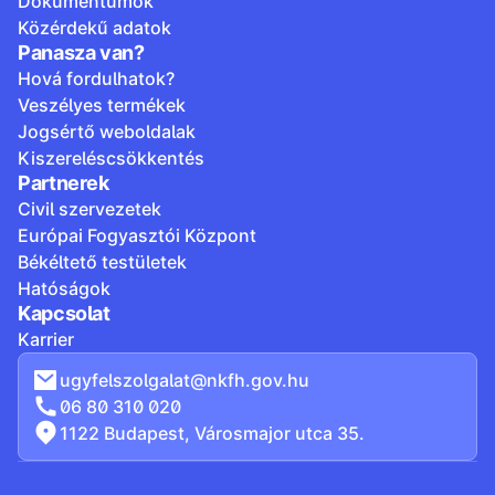
Dokumentumok
Közérdekű adatok
Panasza van?
Hová fordulhatok?
Veszélyes termékek
Jogsértő weboldalak
Kiszereléscsökkentés
Partnerek
Civil szervezetek
Európai Fogyasztói Központ
Békéltető testületek
Hatóságok
Kapcsolat
Karrier
ugyfelszolgalat@nkfh.gov.hu
06 80 310 020
1122 Budapest, Városmajor utca 35.