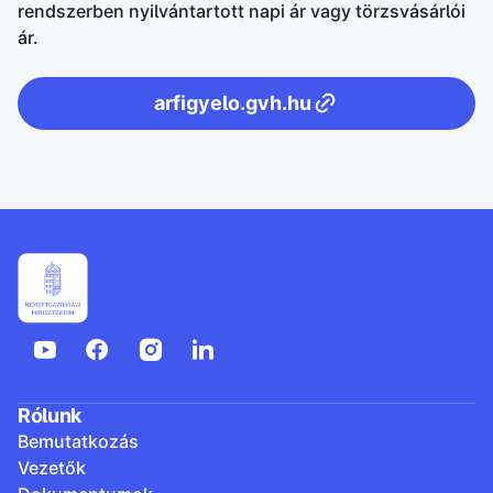
rendszerben nyilvántartott napi ár vagy törzsvásárlói
ár.
arfigyelo.gvh.hu
Rólunk
Bemutatkozás
Vezetők