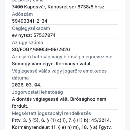
7400 Kaposvár, Kaposrét sor 6738/8 hrsz
Adószám
59493341-2-34
Cégjegyzékszám
ev nytsz: 57537074
Az ügy száma
SO/FOGY/00050-09/2026
Az eljáró hatóság vagy bíróság megnevezése
Somogy Vármegyei Kormányhivatal
Véglegessé válás vagy jogerőre emelkedés
dátuma
2026. 03. 04.
Jogorvoslati lehetőség
A döntés véglegessé vált. Bírósághoz nem
fordult.
Megsértett jogszabályi rendelkezés
Fttv. 3. § (5), 6. § (1) c) i), 7. § (1) b); 45/2014.
Kormányrendelet 11. § e) h) m), 18. § a) Fgytv.