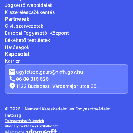
Jogsértő weboldalak
Kiszereléscsökkentés
Partnerek
Civil szervezetek
Európai Fogyasztói Központ
Békéltető testületek
Hatóságok
Kapcsolat
Karrier
ugyfelszolgalat@nkfh.gov.hu
06 80 310 020
1122 Budapest, Városmajor utca 35.
© 2026 - Nemzeti Kereskedelmi és Fogyasztóvédelmi
Hatóság
Felhasználási feltételek
Akadálymentességi nyilatkozat
Készítette: