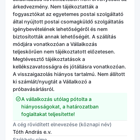
árkedvezmény. Nem tájékoztatták a
fogyasztókat az egyetemes postai szolgáltató
által nyújtott postai csomagküldő szolgáltatás
igénybevételének lehetőségéről és nem
biztosították annak lehetőségét. A szállítás
módjára vonatkozóan a Vállalkozás
teljeskörűen nem tájékoztatott előzetesen.
Megtévesztő tájékoztatások a
kellékszavatosságra és jótállásra vonatkozóan.
A visszaigazolás hiányos tartalmú. Nem állított
ki számlát/nyugtát a Vállalkozó a
próbavásárlásról.
A vállalkozás utólag pótolta a
hiányosságokat, a határozatban
foglaltakat teljesítette!
A cég rövidített elnevezése (köznapi név)
Tóth András e.v.
Székhely címe