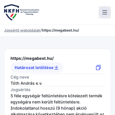
/
Jogsértő weboldalak
https://megabest.hu/
https://megabest.hu/
Határozat letöltése
Cég neve
Tóth András e.v.
Jogsértés
5 féle egységár feltüntetésre kötelezett termék
egységára nem került feltüntetésre.
Indokolatlanul hosszú (9 hónap) akció
alkalmazása következtében nem érvényesült az