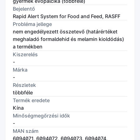
gyermek evőpálcika (többféle)
Bejelentő
Rapid Alert System for Food and Feed, RASFF
Probléma jellege
nem engedélyezett összetevő (határértéket
meghaladó formaldehid és melamin kioldódás)
a termékben
Kiszerelés
-
Márka
-
Részletek
többféle
Termék eredete
Kína
Minőségmegőrzési idők
-
MAN szám
6094071, 6094072, 6094073, 6094074,