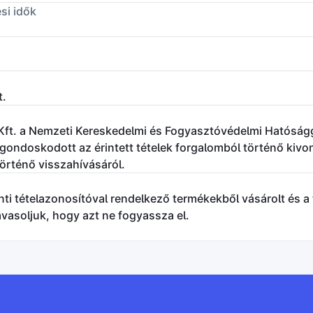
i idők
t.
Kft. a Nemzeti Kereskedelmi és Fogyasztóvédelmi Hatóság
ondoskodott az érintett tételek forgalomból történő kivon
történő visszahívásáról.
ti tételazonosítóval rendelkező termékekből vásárolt és a
avasoljuk, hogy azt ne fogyassza el.