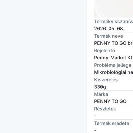
Termékvisszahív
2026. 05. 08.
Termék neve
PENNY TO GO br
Bejelentő
Penny-Market Kf
Probléma jellege
Mikrobiológiai n
Kiszerelés
330g
Márka
PENNY TO GO
Részletek
-
Termék eredete
-