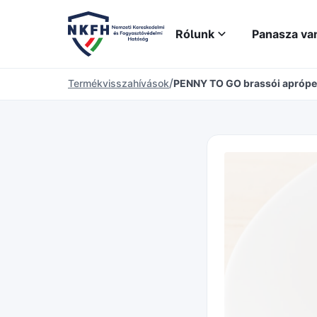
Rólunk
Panasza va
/
Termékvisszahívások
PENNY TO GO brassói apróp