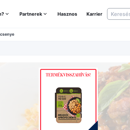
n?
Partnerek
Hasznos
Karrier
ecsenye