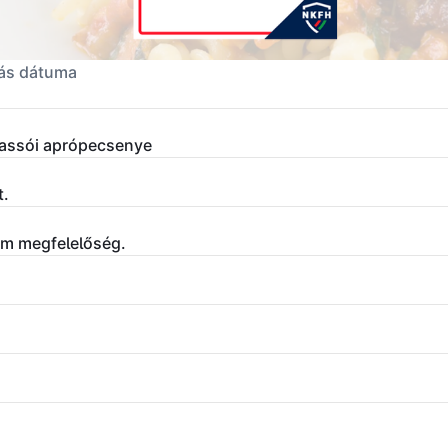
ás dátuma
assói aprópecsenye
t.
em megfelelőség.