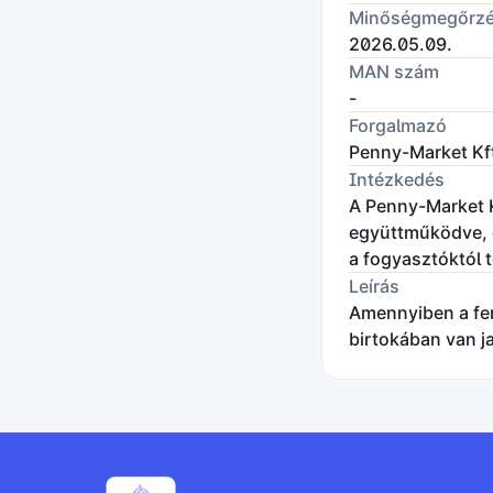
Minőségmegőrzés
2026.05.09.
MAN szám
-
Forgalmazó
Penny-Market Kf
Intézkedés
A Penny-Market 
együttműködve, g
a fogyasztóktól 
Leírás
Amennyiben a fen
birtokában van j