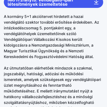
létesítmények üzemeltetése
A kormány 5+1 akciótervet hirdetett a hazai
vendéglátó szektor további erősítése érdekében. Az
intézkedéscsomag 5. pontjaként egy, a
vendéglátóhelyek üzemeltetőinek szóló
Vendéglátóipari Vállalkozási Kisokos került
kidolgozásra a Nemzetgazdasági Minisztérium, a
Magyar Turisztikai Ügynökség és a Nemzeti
Kereskedelmi és Fogyasztóvédelmi Hatóság által.
Az útmutatóban elérhetőek mindazok a szakmai,
jogszabályi, hatósági, adózási és működési
ismeretek, amelyek szükségesek egy vendéglátóipari
üzlet megnyitásához és fenntartható
működtetéséhez. E mellett iránymutatást nyújt a
hatékony vállalkozásfejlesztéshez és a minőségi
szolgáltatásnyújtáshoz, miközben kézzelfogható