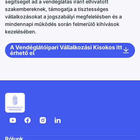
segítséget ad a vendéglátás iránt elhivatott
szakembereknek, támogatja a tisztességes
vállalkozásokat a jogszabályi megfelelésben és a
mindennapi működés során felmerülő kihívások
kezelésében.
A Vendéglátóipari Vállalkozási Kisokos itt
érhető el
Rólunk