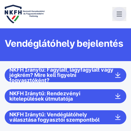
Vendéglátóhely bejelentés
NKFH Iránytű: Fagylalt, lágyfagylalt vagy
jégkrém? Mire kell figyelni
fogyasztóként?
NKFH Iránytű: Rendezvényi
kitelepülések útmutatója
NKFH Iránytű: Vendéglátóhely
választása fogyasztói szempontból