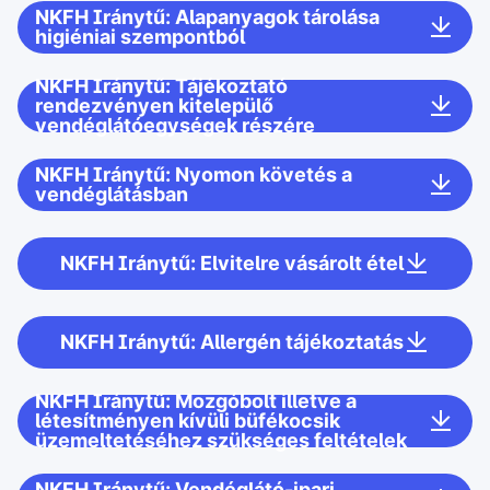
NKFH Iránytű: Alapanyagok tárolása
higiéniai szempontból
NKFH Iránytű: Tájékoztató
rendezvényen kitelepülő
vendéglátóegységek részére
NKFH Iránytű: Nyomon követés a
vendéglátásban
NKFH Iránytű: Elvitelre vásárolt étel
NKFH Iránytű: Allergén tájékoztatás
NKFH Iránytű: Mozgóbolt illetve a
létesítményen kívüli büfékocsik
üzemeltetéséhez szükséges feltételek
NKFH Iránytű: Vendéglátó-ipari