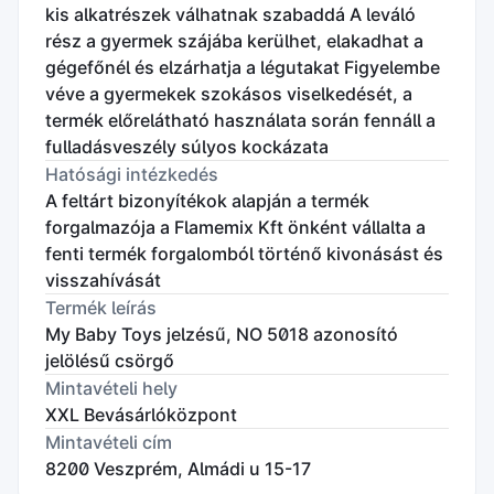
kis alkatrészek válhatnak szabaddá A leváló
rész a gyermek szájába kerülhet, elakadhat a
gégefőnél és elzárhatja a légutakat Figyelembe
véve a gyermekek szokásos viselkedését, a
termék előrelátható használata során fennáll a
fulladásveszély súlyos kockázata
Hatósági intézkedés
A feltárt bizonyítékok alapján a termék
forgalmazója a Flamemix Kft önként vállalta a
fenti termék forgalomból történő kivonásást és
visszahívását
Termék leírás
My Baby Toys jelzésű, NO 5018 azonosító
jelölésű csörgő
Mintavételi hely
XXL Bevásárlóközpont
Mintavételi cím
8200 Veszprém, Almádi u 15-17