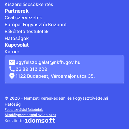
Kiszereléscsökkentés
Partnerek
Civil szervezetek
Európai Fogyasztói Központ
Békéltető testületek
Hatóságok
Kapcsolat
Karrier
ugyfelszolgalat@nkfh.gov.hu
06 80 310 020
1122 Budapest, Városmajor utca 35.
© 2026 - Nemzeti Kereskedelmi és Fogyasztóvédelmi
Hatóság
Felhasználási feltételek
Akadálymentességi nyilatkozat
Készítette: