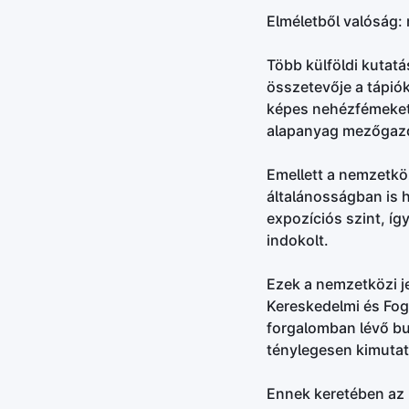
Elméletből valóság: 
Több külföldi kutatá
összetevője a tápió
képes nehézfémeket 
alapanyag mezőgazd
Emellett a nemzetköz
általánosságban is 
expozíciós szint, íg
indokolt.
Ezek a nemzetközi j
Kereskedelmi és Fog
forgalomban lévő bu
ténylegesen kimutat
Ennek keretében az 