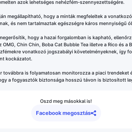
emelten azok lehetséges nehézfém-szennyezettségére.
án megállapítható, hogy a minták megfeleltek a vonatkozó 
knak, és nem tartalmaztak egészségre káros mennyiségű ó
megerősítik, hogy a hazai forgalomban is kapható, ellenőrz
 OMG, Chin Chin, Boba Cat Bubble Tea illetve a Rico és a 
ézfémekre vonatkozó jogszabályi követelményeknek, így f
ent kockázatot.
továbbra is folyamatosan monitorozza a piaci trendeket é
gy a fogyasztók biztonsága hosszú távon is biztosított l
Oszd meg másokkal is!
Facebook megosztás