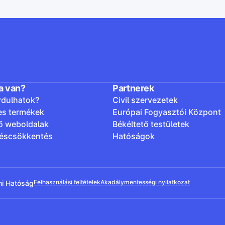
a van?
Partnerek
rdulhatok?
Civil szervezetek
es termékek
Európai Fogyasztói Központ
ő weboldalak
Békéltető testületek
léscsökkentés
Hatóságok
Felhasználási feltételek
Akadálymentességi nyilatkozat
mi Hatóság