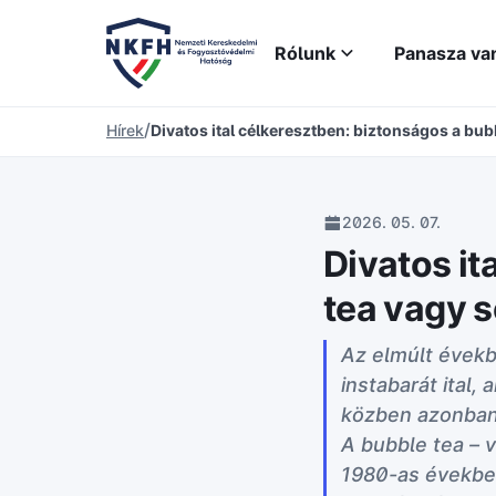
Rólunk
Panasza va
/
Hírek
Divatos ital célkeresztben: biztonságos a bu
2026. 05. 07.
Divatos it
tea vagy 
Az elmúlt évekb
instabarát ital,
közben azonban 
A bubble tea – 
1980-as években