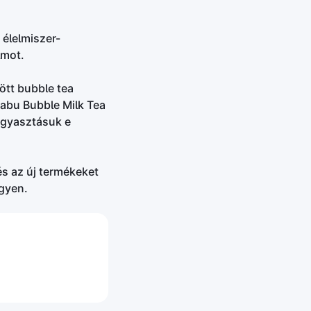
élelmiszer-
lmot.
ött bubble tea
Babu Bubble Milk Tea
ogyasztásuk e
s az új termékeket
egyen.