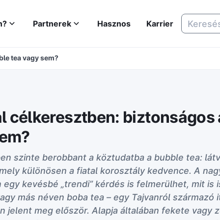
n?
Partnerek
Hasznos
Karrier
bble tea vagy sem?
al célkeresztben: biztonságos
sem?
en szinte berobbant a köztudatba a bubble tea: lát
 amely különösen a fiatal korosztály kedvence. A nag
egy kevésbé „trendi” kérdés is felmerülhet, mit is
vagy más néven boba tea – egy Tajvanról származó it
 jelent meg először. Alapja általában fekete vagy 