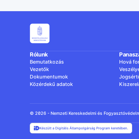
Rólunk
Panasz
Bemutatkozás
Hová fo
Vezetők
Veszély
Dokumentumok
Jogsért
Közérdekű adatok
Kiszere
© 2026 - Nemzeti Kereskedelmi és Fogyasztóvédel
Készült a Digitális Állampolgárság Program keretében.