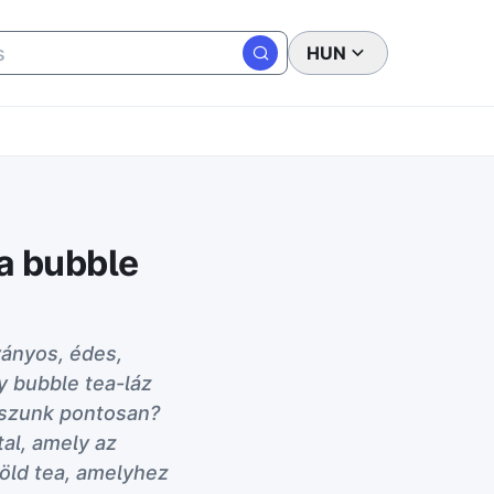
HUN
 a bubble
ványos, édes,
y bubble tea-láz
 iszunk pontosan?
al, amely az
zöld tea, amelyhez