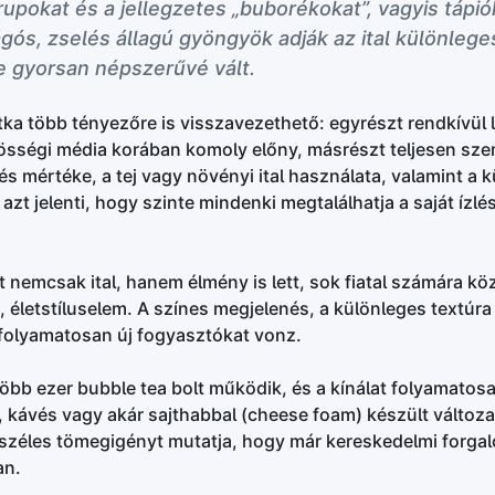
zirupokat és a jellegzetes „buborékokat”, vagyis táp
ágós, zselés állagú gyöngyök adják az ital különleg
te gyorsan népszerűvé vált.
ka több tényezőre is visszavezethető: egyrészt rendkívül 
zösségi média korában komoly előny, másrészt teljesen sze
tés mértéke, a tej vagy növényi ital használata, valamint a 
 azt jelenti, hogy szinte mindenki megtalálhatja a saját ízl
t nemcsak ital, hanem élmény is lett, sok fiatal számára k
t, életstíluselem. A színes megjelenés, a különleges textúra
 folyamatosan új fogyasztókat vonz.
öbb ezer bubble tea bolt működik, és a kínálat folyamatosa
 kávés vagy akár sajthabbal (cheese foam) készült változat
széles tömegigényt mutatja, hogy már kereskedelmi forgal
an.