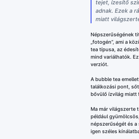
tejet, ízesítő s
adnak. Ezek a r
miatt világszer
Népszerűségének tit
„fotogén”, ami a kö
tea típusa, az édesí
mind variálhatók. Ez
verziót.
A bubble tea emellet
találkozási pont, ső
bővülő ízvilág miatt
Ma már világszerte t
például gyümölcsös,
népszerűségét és a 
igen széles kínálatb