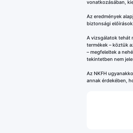
vonatkozásában, ki
Az eredmények alapj
biztonsági előíráso
A vizsgálatok tehát 
termékek – köztük az
– megfeleltek a neh
tekintetben nem jel
Az NKFH ugyanakkor 
annak érdekében, ho