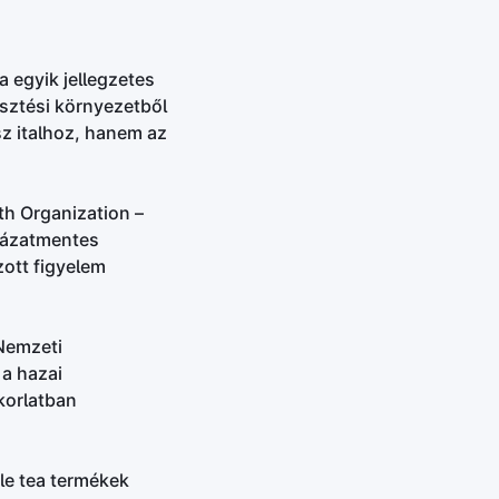
a egyik jellegzetes
sztési környezetből
sz italhoz, hanem az
th Organization –
kázatmentes
zott figyelem
Nemzeti
 a hazai
korlatban
le tea termékek