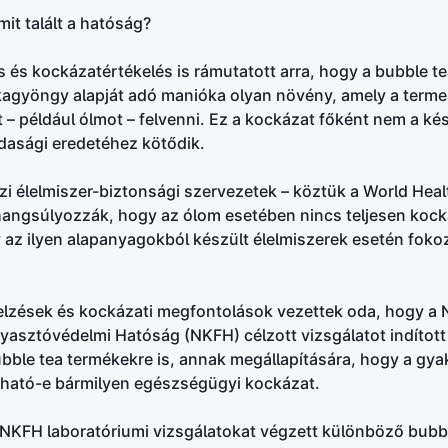
mit talált a hatóság?
s és kockázatértékelés is rámutatott arra, hogy a bubble te
kagyöngy alapját adó manióka olyan növény, amely a terme
– például ólmot – felvenni. Ez a kockázat főként nem a ké
asági eredetéhez kötődik.
i élelmiszer-biztonsági szervezetek – köztük a World Heal
hangsúlyozzák, hogy az ólom esetében nincs teljesen koc
y az ilyen alapanyagokból készült élelmiszerek esetén foko
elzések és kockázati megfontolások vezettek oda, hogy a 
yasztóvédelmi Hatóság (NKFH) célzott vizsgálatot indított
bble tea termékekre is, annak megállapítására, hogy a gya
ható-e bármilyen egészségügyi kockázat.
NKFH laboratóriumi vizsgálatokat végzett különböző bubb