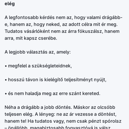
elég
A legfontosabb kérdés nem az, hogy valami drágább-
e, hanem az, hogy neked, az adott célra mit ér meg.
Tudatos vásárlóként nem az árra fókuszálsz, hanem
arra, mit kapsz cserébe.
A legjobb választás az, amely:
• megfelel a szükségleteidnek,
• hosszú távon is kielégítő teljesítményt nyújt,
• és nem haladja meg az erre szánt kereted.
Néha a drágább a jobb döntés. Máskor az olcsóbb
teljesen elég. A lényeg: ne az ár vezesse a döntést,
hanem te! Ha tudatos vagy, nem csak pénzt spórolsz
– önállóbb, magabiztosabb fogyasztóvá is válsz.