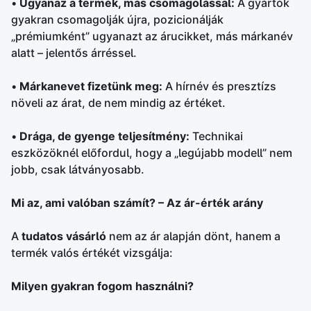
•
Ugyanaz a termék, más csomagolással:
A gyártók
gyakran csomagolják újra, pozicionálják
„prémiumként” ugyanazt az árucikket, más márkanév
alatt – jelentős árréssel.
•
Márkanevet fizetünk meg:
A hírnév és presztízs
növeli az árat, de nem mindig az értéket.
•
Drága, de gyenge teljesítmény:
Technikai
eszközöknél előfordul, hogy a „legújabb modell” nem
jobb, csak látványosabb.
Mi az, ami valóban számít? – Az ár-érték arány
A
tudatos vásárló
nem az ár alapján dönt, hanem a
termék valós értékét vizsgálja:
Milyen gyakran fogom használni?