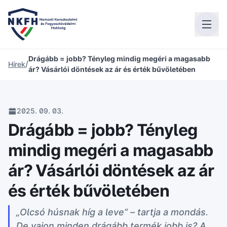
Drágább = jobb? Tényleg mindig megéri a magasabb
/
Hírek
ár? Vásárlói döntések az ár és érték bűvöletében
2025. 09. 03.
Drágább = jobb? Tényleg
mindig megéri a magasabb
ár? Vásárlói döntések az ár
és érték bűvöletében
„Olcsó húsnak híg a leve” – tartja a mondás.
De vajon minden drágább termék jobb is? A