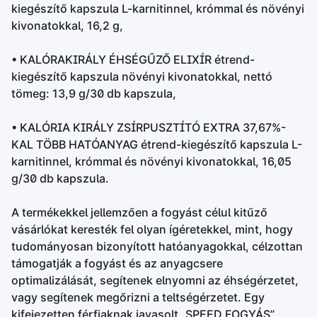
kiegészítő kapszula L-karnitinnel, krómmal és növényi
kivonatokkal, 16,2 g,
• KALÓRAKIRÁLY ÉHSÉGŰZŐ ELIXÍR étrend-
kiegészítő kapszula növényi kivonatokkal, nettó
tömeg: 13,9 g/30 db kapszula,
• KALÓRIA KIRÁLY ZSÍRPUSZTÍTÓ EXTRA 37,67%-
KAL TÖBB HATÓANYAG étrend-kiegészítő kapszula L-
karnitinnel, krómmal és növényi kivonatokkal, 16,05
g/30 db kapszula.
A termékekkel jellemzően a fogyást célul kitűző
vásárlókat keresték fel olyan ígéretekkel, mint, hogy
tudományosan bizonyított hatóanyagokkal, célzottan
támogatják a fogyást és az anyagcsere
optimalizálását, segítenek elnyomni az éhségérzetet,
vagy segítenek megőrizni a teltségérzetet. Egy
kifejezetten férfiaknak javasolt „SPEED FOGYÁS”