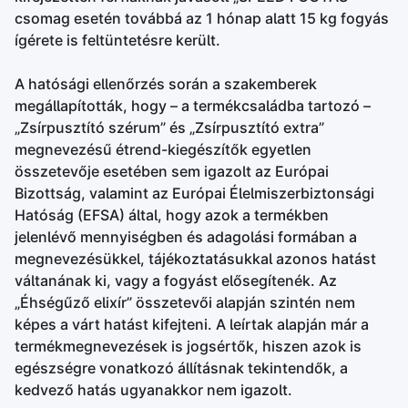
csomag esetén továbbá az 1 hónap alatt 15 kg fogyás
ígérete is feltüntetésre került.
A hatósági ellenőrzés során a szakemberek
megállapították, hogy – a termékcsaládba tartozó –
„Zsírpusztító szérum” és „Zsírpusztító extra”
megnevezésű étrend-kiegészítők egyetlen
összetevője esetében sem igazolt az Európai
Bizottság, valamint az Európai Élelmiszerbiztonsági
Hatóság (EFSA) által, hogy azok a termékben
jelenlévő mennyiségben és adagolási formában a
megnevezésükkel, tájékoztatásukkal azonos hatást
váltanának ki, vagy a fogyást elősegítenék. Az
„Éhségűző elixír” összetevői alapján szintén nem
képes a várt hatást kifejteni. A leírtak alapján már a
termékmegnevezések is jogsértők, hiszen azok is
egészségre vonatkozó állításnak tekintendők, a
kedvező hatás ugyanakkor nem igazolt.