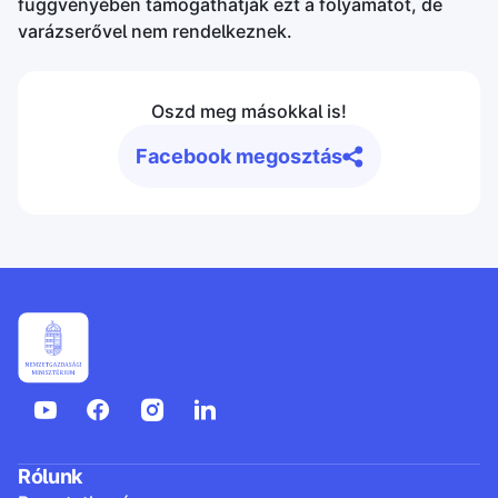
függvényében támogathatják ezt a folyamatot, de
varázserővel nem rendelkeznek.
Oszd meg másokkal is!
Facebook megosztás
Rólunk