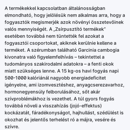
A termékekkel kapcsolatban általánosságban
elmondható, hogy jelölésük nem alkalmas arra, hogy a
fogyasztók megismerjék azok növényi összetevőinek
valós mennyiségét. A „Zsírpusztító termékek”
esetében továbbá nem tüntették fel azokat a
fogyasztói csoportokat, akiknek kerülnie kellene a
terméket. A szérumban található Garcinia cambogia
kivonatra való figyelemfelhívás – tekintettel a
tudományos szakirodalmi adatokra – a fenti okok
miatt szükséges lenne. A 15 kg-os havi fogyás napi
500-1000 kalóriánál nagyobb energiadeficitet
igényelne, ami izomvesztéshez, anyagcserezavarhoz,
hormonegyensúly felborulásához, sőt akár
szívproblémákhoz is vezethet. A túl gyors fogyás
továbbá növeli a visszahízás (jojó-effektus)
kockázatát, fáradékonyságot, hajhullást, szédülést is
okozhat és jelentős terhelést ró a májra, vesére és
szívre.