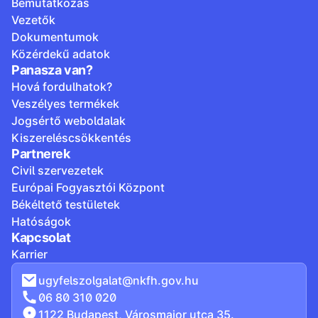
Bemutatkozás
Vezetők
Dokumentumok
Közérdekű adatok
Panasza van?
Hová fordulhatok?
Veszélyes termékek
Jogsértő weboldalak
Kiszereléscsökkentés
Partnerek
Civil szervezetek
Európai Fogyasztói Központ
Békéltető testületek
Hatóságok
Kapcsolat
Karrier
ugyfelszolgalat@nkfh.gov.hu
06 80 310 020
1122 Budapest, Városmajor utca 35.