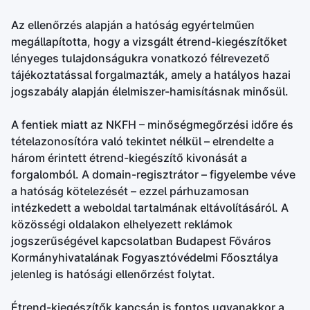
Az ellenőrzés alapján a hatóság egyértelműen
megállapította, hogy a vizsgált étrend-kiegészítőket
lényeges tulajdonságukra vonatkozó félrevezető
tájékoztatással forgalmazták, amely a hatályos hazai
jogszabály alapján élelmiszer-hamisításnak minősül.
A fentiek miatt az NKFH – minőségmegőrzési időre és
tételazonosítóra való tekintet nélkül – elrendelte a
három érintett étrend-kiegészítő kivonását a
forgalomból. A domain-regisztrátor – figyelembe véve
a hatóság kötelezését – ezzel párhuzamosan
intézkedett a weboldal tartalmának eltávolításáról. A
közösségi oldalakon elhelyezett reklámok
jogszerűségével kapcsolatban Budapest Főváros
Kormányhivatalának Fogyasztóvédelmi Főosztálya
jelenleg is hatósági ellenőrzést folytat.
Étrend-kiegészítők kapcsán is fontos ugyanakkor a