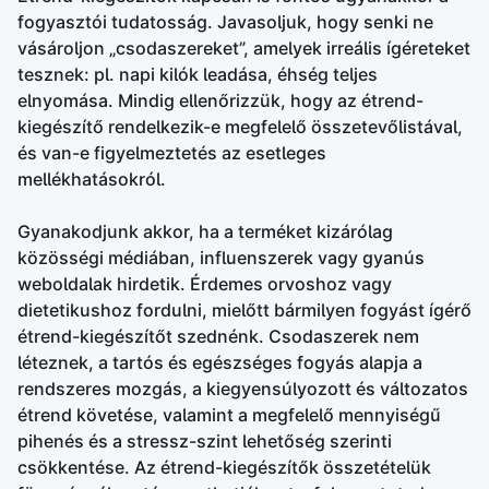
fogyasztói tudatosság. Javasoljuk, hogy senki ne
vásároljon „csodaszereket”, amelyek irreális ígéreteket
tesznek: pl. napi kilók leadása, éhség teljes
elnyomása. Mindig ellenőrizzük, hogy az étrend-
kiegészítő rendelkezik-e megfelelő összetevőlistával,
és van-e figyelmeztetés az esetleges
mellékhatásokról.
Gyanakodjunk akkor, ha a terméket kizárólag
közösségi médiában, influenszerek vagy gyanús
weboldalak hirdetik. Érdemes orvoshoz vagy
dietetikushoz fordulni, mielőtt bármilyen fogyást ígérő
étrend-kiegészítőt szednénk. Csodaszerek nem
léteznek, a tartós és egészséges fogyás alapja a
rendszeres mozgás, a kiegyensúlyozott és változatos
étrend követése, valamint a megfelelő mennyiségű
pihenés és a stressz-szint lehetőség szerinti
csökkentése. Az étrend-kiegészítők összetételük