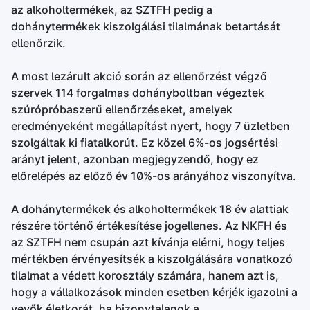
az alkoholtermékek, az SZTFH pedig a
dohánytermékek kiszolgálási tilalmának betartását
ellenőrzik.
A most lezárult akció során az ellenőrzést végző
szervek 114 forgalmas dohányboltban végeztek
szúrópróbaszerű ellenőrzéseket, amelyek
eredményeként megállapítást nyert, hogy 7 üzletben
szolgáltak ki fiatalkorút. Ez közel 6%-os jogsértési
arányt jelent, azonban megjegyzendő, hogy ez
előrelépés az előző év 10%-os arányához viszonyítva.
A dohánytermékek és alkoholtermékek 18 év alattiak
részére történő értékesítése jogellenes. Az NKFH és
az SZTFH nem csupán azt kívánja elérni, hogy teljes
mértékben érvényesítsék a kiszolgálására vonatkozó
tilalmat a védett korosztály számára, hanem azt is,
hogy a vállalkozások minden esetben kérjék igazolni a
vevők életkorát, ha bizonytalanok a