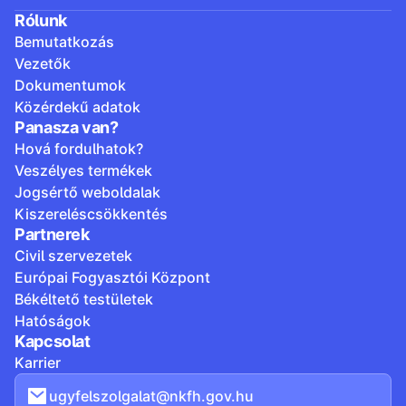
Rólunk
Bemutatkozás
Vezetők
Dokumentumok
Közérdekű adatok
Panasza van?
Hová fordulhatok?
Veszélyes termékek
Jogsértő weboldalak
Kiszereléscsökkentés
Partnerek
Civil szervezetek
Európai Fogyasztói Központ
Békéltető testületek
Hatóságok
Kapcsolat
Karrier
ugyfelszolgalat@nkfh.gov.hu