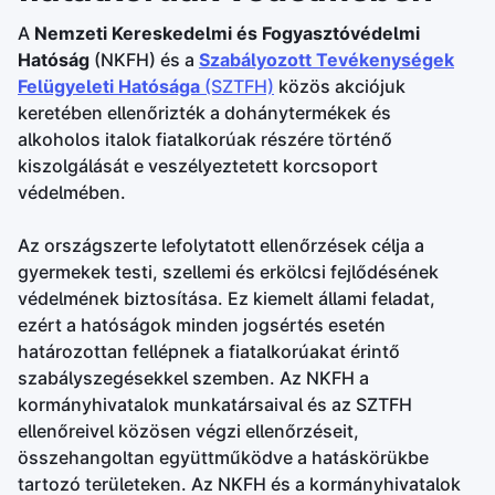
A
Nemzeti Kereskedelmi és Fogyasztóvédelmi
Hatóság
(NKFH) és a
Szabályozott Tevékenységek
Felügyeleti Hatósága
(SZTFH)
közös akciójuk
keretében ellenőrizték a dohánytermékek és
alkoholos italok fiatalkorúak részére történő
kiszolgálását e veszélyeztetett korcsoport
védelmében.
Az országszerte lefolytatott ellenőrzések célja a
gyermekek testi, szellemi és erkölcsi fejlődésének
védelmének biztosítása. Ez kiemelt állami feladat,
ezért a hatóságok minden jogsértés esetén
határozottan fellépnek a fiatalkorúakat érintő
szabályszegésekkel szemben. Az NKFH a
kormányhivatalok munkatársaival és az SZTFH
ellenőreivel közösen végzi ellenőrzéseit,
összehangoltan együttműködve a hatáskörükbe
tartozó területeken. Az NKFH és a kormányhivatalok