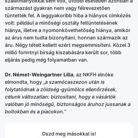
szállítmányokkal sem volt, utóbbi esetében azonban a
származást gyakran nem vagy félrevezetően
tüntették fel. A leggyakoribb hiba a hiányos címkézés
volt: például a minőségi osztály feltüntetésének
hiánya, illetve a nyomonkövethetőség hiánya, amikor
az árus nem tudta bizonyítani, honnan származik az
áru. Négy tételt kellett ezért megsemmisíteni. Közel 3
millió forintnyi bírság kiszabására került sor, több
eljárás pedig még folyamatban van.
Dr. Német-Weingartner Lilla
, az NKFH elnöke
elmondta, hogy
„a szamócaszezon után is
folytatódnak a zöldség-gyümölcs ellenőrzések,
célunk változatlan: biztosítani, hogy a vásárlók
valóban jó minőségű, biztonságos áruhoz jussanak a
boltokban és a piacokon.”
Oszd meg másokkal is!