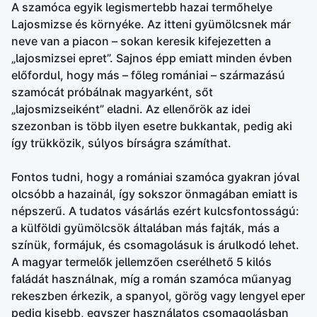
A szamóca egyik legismertebb hazai termőhelye
Lajosmizse és környéke. Az itteni gyümölcsnek már
neve van a piacon – sokan keresik kifejezetten a
„lajosmizsei epret”. Sajnos épp emiatt minden évben
előfordul, hogy más – főleg romániai – származású
szamócát próbálnak magyarként, sőt
„lajosmizseiként” eladni. Az ellenőrök az idei
szezonban is több ilyen esetre bukkantak, pedig aki
így trükközik, súlyos bírságra számíthat.
Fontos tudni, hogy a romániai szamóca gyakran jóval
olcsóbb a hazainál, így sokszor önmagában emiatt is
népszerű. A tudatos vásárlás ezért kulcsfontosságú:
a külföldi gyümölcsök általában más fajták, más a
színük, formájuk, és csomagolásuk is árulkodó lehet.
A magyar termelők jellemzően cserélhető 5 kilós
faládát használnak, míg a román szamóca műanyag
rekeszben érkezik, a spanyol, görög vagy lengyel eper
pedig kisebb, egyszer használatos csomagolásban