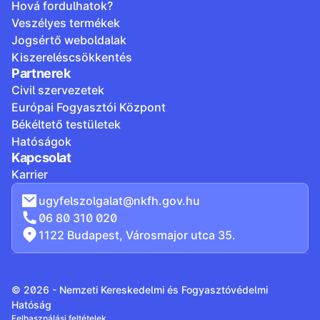
Hová fordulhatok?
Veszélyes termékek
Jogsértő weboldalak
Kiszereléscsökkentés
Partnerek
Civil szervezetek
Európai Fogyasztói Központ
Békéltető testületek
Hatóságok
Kapcsolat
Karrier
ugyfelszolgalat@nkfh.gov.hu
06 80 310 020
1122 Budapest, Városmajor utca 35.
© 2026 - Nemzeti Kereskedelmi és Fogyasztóvédelmi
Hatóság
Felhasználási feltételek