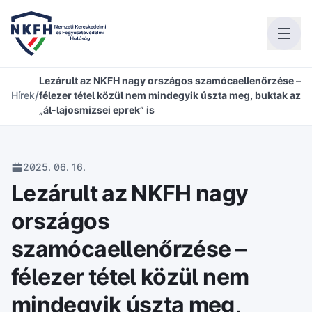
Lezárult az NKFH nagy országos szamócaellenőrzése –
/
Hírek
félezer tétel közül nem mindegyik úszta meg, buktak az
„ál-lajosmizsei eprek” is
2025. 06. 16.
Lezárult az NKFH nagy
országos
szamócaellenőrzése –
félezer tétel közül nem
mindegyik úszta meg,