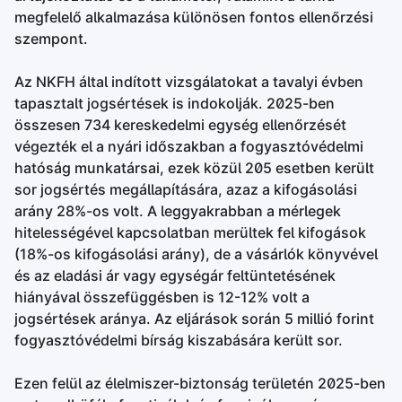
megfelelő alkalmazása különösen fontos ellenőrzési
szempont.
Az NKFH által indított vizsgálatokat a tavalyi évben
tapasztalt jogsértések is indokolják. 2025-ben
összesen 734 kereskedelmi egység ellenőrzését
végezték el a nyári időszakban a fogyasztóvédelmi
hatóság munkatársai, ezek közül 205 esetben került
sor jogsértés megállapítására, azaz a kifogásolási
arány 28%-os volt. A leggyakrabban a mérlegek
hitelességével kapcsolatban merültek fel kifogások
(18%-os kifogásolási arány), de a vásárlók könyvével
és az eladási ár vagy egységár feltüntetésének
hiányával összefüggésben is 12-12% volt a
jogsértések aránya. Az eljárások során 5 millió forint
fogyasztóvédelmi bírság kiszabására került sor.
Ezen felül az élelmiszer-biztonság területén 2025-ben