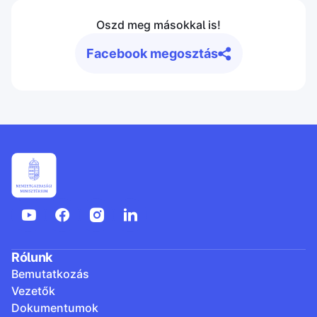
Oszd meg másokkal is!
Facebook megosztás
Rólunk
Bemutatkozás
Vezetők
Dokumentumok