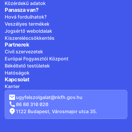
Közérdekű adatok
Panasza van?
Hová fordulhatok?
Veszélyes termékek
Jogsértő weboldalak
Kiszereléscsökkentés
Partnerek
Civil szervezetek
Európai Fogyasztói Központ
Békéltető testületek
Hatóságok
Kapcsolat
Karrier
ugyfelszolgalat@nkfh.gov.hu
06 80 310 020
1122 Budapest, Városmajor utca 35.