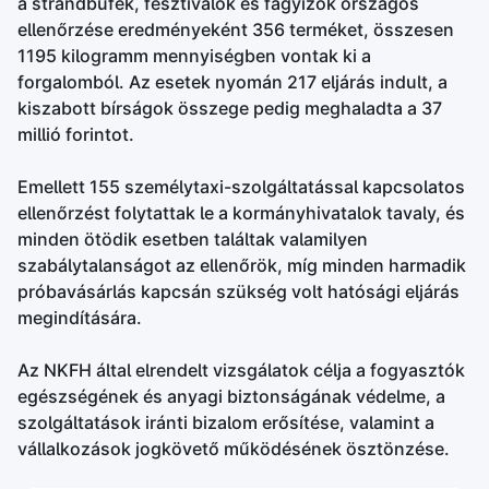
a strandbüfék, fesztiválok és fagyizók országos
ellenőrzése eredményeként 356 terméket, összesen
1195 kilogramm mennyiségben vontak ki a
forgalomból. Az esetek nyomán 217 eljárás indult, a
kiszabott bírságok összege pedig meghaladta a 37
millió forintot.
Emellett 155 személytaxi-szolgáltatással kapcsolatos
ellenőrzést folytattak le a kormányhivatalok tavaly, és
minden ötödik esetben találtak valamilyen
szabálytalanságot az ellenőrök, míg minden harmadik
próbavásárlás kapcsán szükség volt hatósági eljárás
megindítására.
Az NKFH által elrendelt vizsgálatok célja a fogyasztók
egészségének és anyagi biztonságának védelme, a
szolgáltatások iránti bizalom erősítése, valamint a
vállalkozások jogkövető működésének ösztönzése.