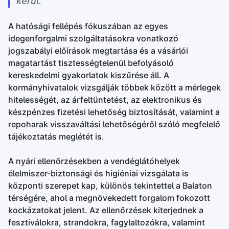
kerül.
A hatósági fellépés fókuszában az egyes
idegenforgalmi szolgáltatásokra vonatkozó
jogszabályi előírások megtartása és a vásárlói
magatartást tisztességtelenül befolyásoló
kereskedelmi gyakorlatok kiszűrése áll. A
kormányhivatalok vizsgálják többek között a mérlegek
hitelességét, az árfeltüntetést, az elektronikus és
készpénzes fizetési lehetőség biztosítását, valamint a
repoharak visszaváltási lehetőségéről szóló megfelelő
tájékoztatás meglétét is.
A nyári ellenőrzésekben a vendéglátóhelyek
élelmiszer-biztonsági és higiéniai vizsgálata is
központi szerepet kap, különös tekintettel a Balaton
térségére, ahol a megnövekedett forgalom fokozott
kockázatokat jelent. Az ellenőrzések kiterjednek a
fesztiválokra, strandokra, fagylaltozókra, valamint