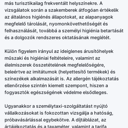
más turisztikailag frekventált helyszínekre. A
vizsgálatok során a szakemberek átfogóan értékelik
az általános higiénés állapotokat, az alapanyagok
megfelelő tárolását, nyomonkövethetőségét és
felhasználását, továbbá a személyi higiénia betartását
és a dolgozók rendszeres oktatásának meglétét.
Külön figyelem irányul az ideiglenes árusítóhelyek
műszaki és higiéniai feltételeire, valamint az
élelmiszerek összetételének megfelelőségére,
beleértve az imitátumok (helyettesítő termékek) és
színezékek alkalmazását is. Az allergén tájékoztatás
ellenőrzése szintén kiemelt szempont, hiszen a
fogyasztók egészségének védelme elsődleges.
Ugyanakkor a személytaxi-szolgáltatást nyújtó
vállalkozásokat is fokozottan vizsgálja a hatóság,
próbavásárlással egybekötve. A díjtáblázat, az
ártájékoztatás és a taxaméter, valamint a tarifa