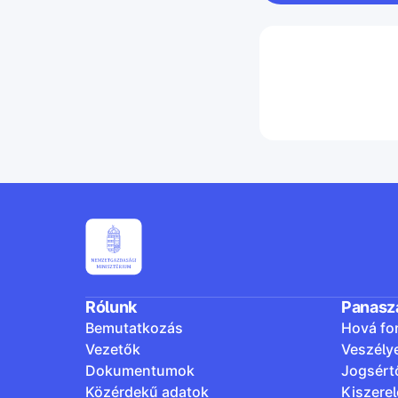
Rólunk
Panasz
Bemutatkozás
Hová fo
Vezetők
Veszély
Dokumentumok
Jogsért
Közérdekű adatok
Kiszere