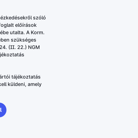
ntézkedésekről szóló
oglalt előírások
ébe utalta. A Korm.
kében szükséges
24. (II. 22.) NGM
ájékoztatás
rtói tájékoztatás
ell küldeni, amely
l