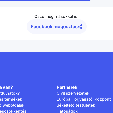
Oszd meg másokkal is!
Facebook megosztás
a van?
Partnerek
rdulhatok?
Civil szervezetek
es termékek
Európai Fogyasztói Központ
ő weboldalak
Békéltető testületek
léscsökkentés
Hatóságok