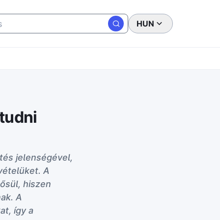
HUN
tudni
tés jelenségével,
vételüket. A
ősül, hiszen
ak. A
t, így a