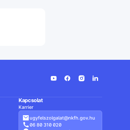
Kapcsolat
Karrier
ugyfelszolgalat@nkfh.gov.hu
06 80 310 020