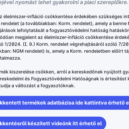
jével nyomást lehet gyakorolni a piaci szereplőkre.
 az élelmiszer-infláció csökkentése érdekében szükséges i
. rendelet (a továbbiakban: Korm. rendelet), amely a benne f
ljárások lefolytatását a fogyasztóvédelmi hatóság hatáskör
ódóan megjelent az élelmiszer-infláció csökkentése érde
ó 1/2024. (I. 9.) Korm. rendelet végrehajtásáról szóló 7/20
kban: NGM rendelet) is, amely a Korm. rendeletben előírt t
rtalmazza.
ék kiszerelése csökken, arról a kereskedőnek nyújtott gyá
reskedelmi és Fogyasztóvédelmi Hatóságnak is értesítést k
tudja a változást a fogyasztóknak.
kkentett termékek adatbázisa ide kattintva érhető e
kentésről készített videónk itt érhető el