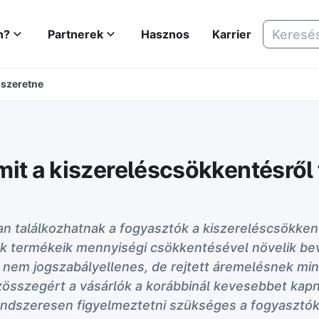
n?
Partnerek
Hasznos
Karrier
 szeretne
it a kiszereléscsökkentésről 
n találkozhatnak a fogyasztók a kiszereléscsökken
ók termékeik mennyiségi csökkentésével növelik be
 nem jogszabályellenes, de rejtett áremelésnek min
sszegért a vásárlók a korábbinál kevesebbet kapn
endszeresen figyelmeztetni szükséges a fogyasztóka