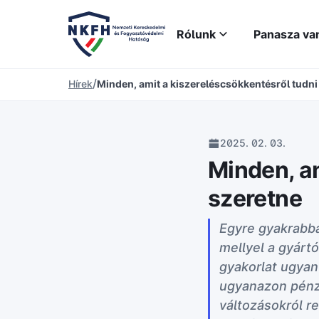
Rólunk
Panasza va
/
Hírek
Minden, amit a kiszereléscsökkentésről tudni
2025. 02. 03.
Minden, am
szeretne
Egyre gyakrabba
mellyel a gyárt
gyakorlat ugyan
ugyanazon pénzö
változásokról r