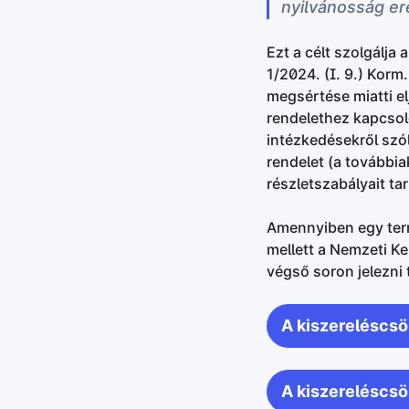
nyilvánosság ere
Ezt a célt szolgálja
1/2024. (I. 9.) Korm
megsértése miatti e
rendelethez kapcsol
intézkedésekről szól
rendelet (a továbbia
részletszabályait ta
Amennyiben egy term
mellett a Nemzeti Ke
végső soron jelezni 
A kiszereléscsö
A kiszereléscsök