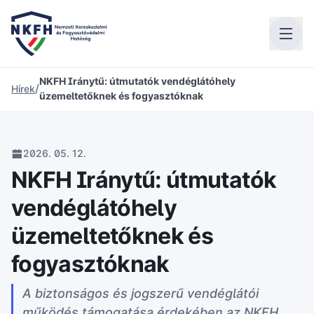
NKFH Iránytű: útmutatók vendéglátóhely
/
Hírek
üzemeltetőknek és fogyasztóknak
2026. 05. 12.
NKFH Iránytű: útmutatók
vendéglátóhely
üzemeltetőknek és
fogyasztóknak
A biztonságos és jogszerű vendéglátói
működés támogatása érdekében az NKFH