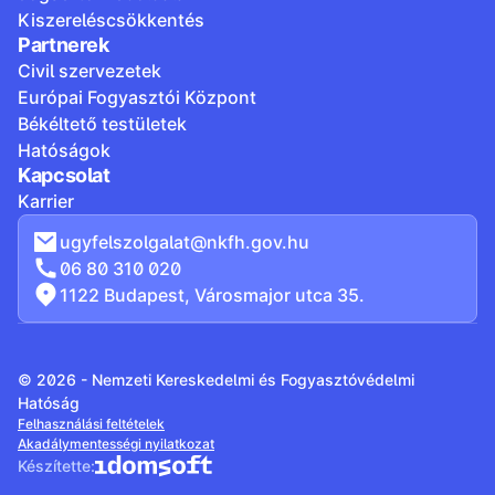
Kiszereléscsökkentés
Partnerek
Civil szervezetek
Európai Fogyasztói Központ
Békéltető testületek
Hatóságok
Kapcsolat
Karrier
ugyfelszolgalat@nkfh.gov.hu
06 80 310 020
1122 Budapest, Városmajor utca 35.
© 2026 - Nemzeti Kereskedelmi és Fogyasztóvédelmi
Hatóság
Felhasználási feltételek
Akadálymentességi nyilatkozat
Készítette: