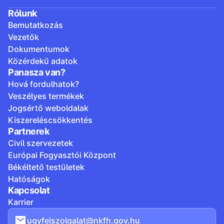
Rólunk
Bemutatkozás
Vezetők
Dokumentumok
Közérdekű adatok
Panasza van?
Hová fordulhatok?
Veszélyes termékek
Jogsértő weboldalak
Kiszereléscsökkentés
Partnerek
Civil szervezetek
Európai Fogyasztói Központ
Békéltető testületek
Hatóságok
Kapcsolat
Karrier
ugyfelszolgalat@nkfh.gov.hu