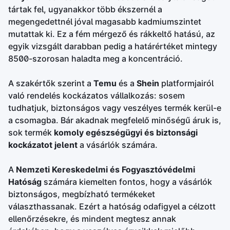
tártak fel, ugyanakkor több ékszernél a
megengedettnél jóval magasabb kadmiumszintet
mutattak ki. Ez a fém mérgező és rákkeltő hatású, az
egyik vizsgált darabban pedig a határértéket mintegy
8500-szorosan haladta meg a koncentráció.
A szakértők szerint a
Temu
és a
Shein
platformjairól
való rendelés kockázatos vállalkozás: sosem
tudhatjuk, biztonságos vagy veszélyes termék kerül-e
a csomagba. Bár akadnak megfelelő minőségű áruk is,
sok termék
komoly egészségügyi és biztonsági
kockázatot jelent
a vásárlók számára.
A
Nemzeti Kereskedelmi és Fogyasztóvédelmi
Hatóság
számára kiemelten fontos, hogy a vásárlók
biztonságos, megbízható termékeket
választhassanak. Ezért a hatóság odafigyel a célzott
ellenőrzésekre, és mindent megtesz annak