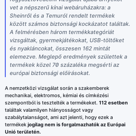
vet a népszerű kínai webáruházakra: a
Sheinről és a Temuról rendelt termékek
között számos biztonsági kockázatot találtak.
A felmérésben három termékkategóriát
vizsgáltak, gyermekjátékokat, USB-töltőket
és nyakláncokat, összesen 162 mintát
elemezve. Meglepő eredmények születtek a
termékek közel 70 százaléka megsérti az
európai biztonsági előírásokat.
A nemzetközi vizsgálat során a szakemberek
mechanikai, elektromos, kémiai és címkézési
szempontból is tesztelték a termékeket.
112 esetben
találtak valamilyen hiányosságot vagy
szabálytalanságot, ami azt jelenti, hogy ezek a
termékek
jogilag nem is forgalmazhatók az Európai
Unió területén.