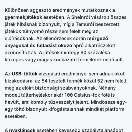
Különösen aggasztó eredmények mutatkoznak a
gyermekjátékok
esetében. A Sheinről vásárolt összes
játék hibásnak bizonyult, míg a Temuról beszerzett
játékok túlnyomó része nem felelt meg az
előírásoknak. Az ellenőrzések során
mérgező
anyagokat és fulladást okozó
apró alkatrészeket
azonosítottak. A játékok mintegy 60 százaléka
közepes vagy magas kockázatú terméknek minősült.
Az
USB-töltők
vizsgálati eredményei sem adnak okot
bizakodásra: az 54 tesztelt termék közül 52 nem felelt
meg az előírt biztonsági szabványoknak. Néhány
modell túlterheléskor akár 100 Celsius-fok fölé is
hevült, ami komoly tűzveszélyt jelent. Mindössze egy-
egy töltő bizonyult kifogástalannak mindkét platform
esetében.
A
nyakláncok
esetében kevesebb szabálytalanságot