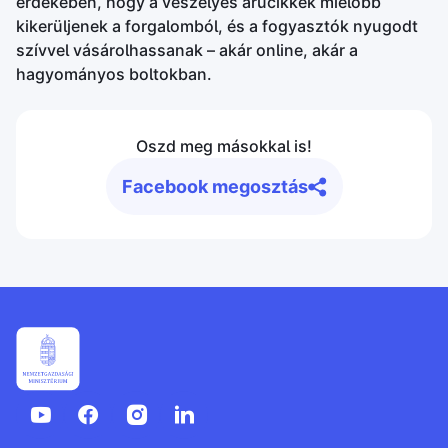
érdekében, hogy a veszélyes árucikkek mielőbb
kikerüljenek a forgalomból, és a fogyasztók nyugodt
szívvel vásárolhassanak – akár online, akár a
hagyományos boltokban.
Oszd meg másokkal is!
Facebook megosztás