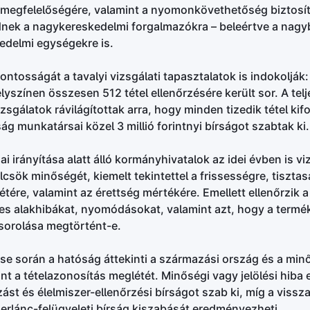
s megfelelőségére, valamint a nyomonkövethetőség biztosí
ednek a nagykereskedelmi forgalmazókra – beleértve a nagyb
kedelmi egységekre is.
fontosságát a tavalyi vizsgálati tapasztalatok is indokoljá
yszínen összesen 512 tétel ellenőrzésére került sor. A tel
izsgálatok rávilágítottak arra, hogy minden tizedik tétel ki
ág munkatársai közel 3 millió forintnyi bírságot szabtak ki.
 irányítása alatt álló kormányhivatalok az idei évben is vi
sök minőségét, kiemelt tekintettel a frissességre, tisztas
tére, valamint az érettség mértékére. Emellett ellenőrzik 
ges alakhibákat, nyomódásokat, valamint azt, hogy a termé
sorolása megtörtént-e.
ése során a hatóság áttekinti a származási ország és a min
int a tételazonosítás meglétét. Minőségi vagy jelölési hiba
zást és élelmiszer-ellenőrzési bírságot szab ki, míg a viss
erlánc-felügyeleti bírság kiszabását eredményezheti.