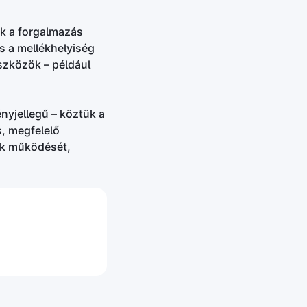
ák a forgalmazás
és a mellékhelyiség
szközök – például
nyjellegű – köztük a
, megfelelő
ok működését,