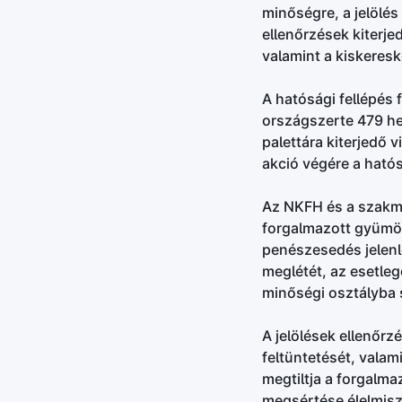
minőségre, a jelölé
ellenőrzések kiterj
valamint a kiskeres
A hatósági fellépés 
országszerte 479 hel
palettára kiterjedő v
akció végére a hatós
Az NKFH és a szakmai
forgalmazott gyümölc
penészesedés jelenlé
meglétét, az esetle
minőségi osztályba 
A jelölések ellenőrz
feltüntetését, valam
megtiltja a forgalma
megsértése élelmisz