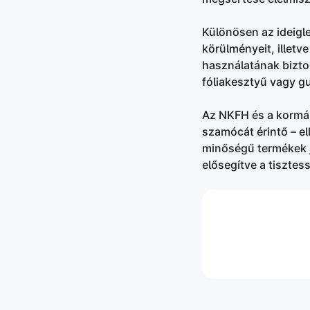
Különösen az ideigle
körülményeit, illetv
használatának bizto
fóliakesztyű vagy g
Az NKFH és a kormány
szamócát érintő – e
minőségű termékek j
elősegítve a tisztes