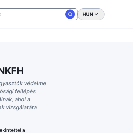
HUN
 NKFH
ogyasztók védelme
ósági fellépés
lnak, ahol a
ek vizsgálatára
ekintettel a