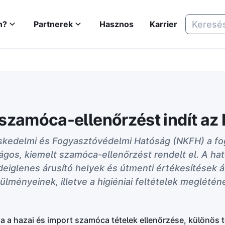
n?
Partnerek
Hasznos
Karrier
szamóca-ellenőrzést indít az
skedelmi és Fogyasztóvédelmi Hatóság (NKFH) a f
gos, kiemelt szamóca-ellenőrzést rendelt el. A hat
eiglenes árusító helyek és útmenti értékesítések ál
lményeinek, illetve a higiéniai feltételek meglétén
ja a hazai és import szamóca tételek ellenőrzése, különös t