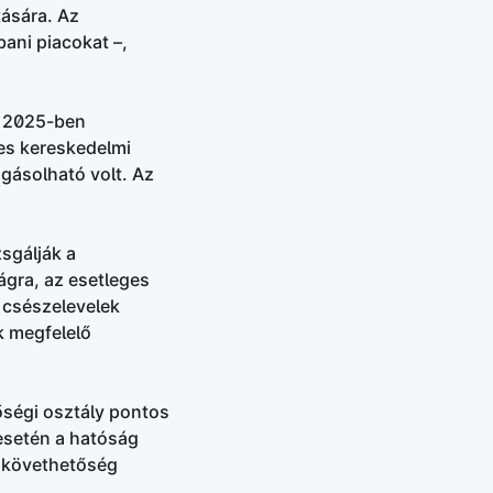
tására. Az
ani piacokat –,
k: 2025-ben
jes kereskedelmi
fogásolható volt. Az
zsgálják a
ágra, az esetleges
a csészelevelek
k megfelelő
őségi osztály pontos
 esetén a hatóság
zakövethetőség