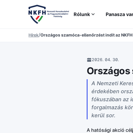
Rólunk
Panasza va
/
Hírek
Országos szamóca-ellenőrzést indít az NKFH
2026. 04. 30.
Országos 
A Nemzeti Kere
érdekében orszá
fókuszában az id
forgalmazás körü
kerül sor.
A hatósági akció cél