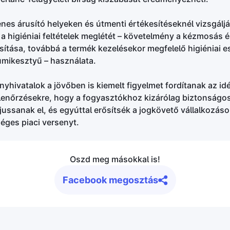
nes árusító helyeken és útmenti értékesítéseknél vizsgálj
e a higiéniai feltételek meglétét – követelmény a kézmosás 
sítása, továbbá a termék kezelésekor megfelelő higiéniai e
umikesztyű – használata.
hivatalok a jövőben is kiemelt figyelmet fordítanak az idé
llenőrzésekre, hogy a fogyasztókhoz kizárólag biztonságos
ussanak el, és egyúttal erősítsék a jogkövető vállalkozás
séges piaci versenyt.
Oszd meg másokkal is!
Facebook megosztás