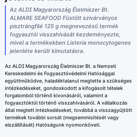
Az ALDI Magyarország Élelmiszer Bt.
ALMARE SEAFOOD Füstölt szivárványos
pisztrángfilé 125 g megnevezésű termék
fogyasztói visszahívását kezdeményezte,
mivel a termékekben Listeria monocytogenes
jelenléte került kimutatásra.
Az ALDI Magyarország Élelmiszer Bt. a Nemzeti
Kereskedelmi és Fogyasztóvédelmi Hatósággal
együttműködve, haladéktalanul megtette a szükséges
intézkedéseket, gondoskodott a kifogásolt tételek
forgalomból történő kivonásáról, valamint a
fogyasztóktól történő visszahívásáról. A vállalkozás
által megtett intézkedéseket, továbbá a visszagyűjtött
termékek további sorsát (megsemmisítését vagy
elszállítását) Hatóságunk nyomonköveti.