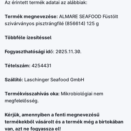
Az érintett termék adatai az alábbiak:
Termék megnevezése:
ALMARE SEAFOOD Füstölt
szivárványos pisztrángfilé (856614) 125 g
Többféle ízesítéssel
Fogyaszthatósági id
ő: 2025.11.30.
Tételszám:
4254431
Szállító:
Laschinger Seafood GmbH
Termékvisszahívás oka:
Mikrobiológiai nem
megfelelősség.
Kérjük, amennyiben a fenti megnevezésű
termékekből vásárolt és a termék még a birtokában
van, azt ne fogyassza el!