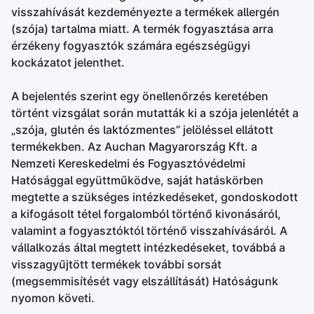
visszahívását kezdeményezte a termékek allergén
(szója) tartalma miatt. A termék fogyasztása arra
érzékeny fogyasztók számára egészségügyi
kockázatot jelenthet.
A bejelentés szerint egy önellenőrzés keretében
történt vizsgálat során mutatták ki a szója jelenlétét a
„szója, glutén és laktózmentes” jelöléssel ellátott
termékekben. Az Auchan Magyarország Kft. a
Nemzeti Kereskedelmi és Fogyasztóvédelmi
Hatósággal együttműködve, saját hatáskörben
megtette a szükséges intézkedéseket, gondoskodott
a kifogásolt tétel forgalomból történő kivonásáról,
valamint a fogyasztóktól történő visszahívásáról. A
vállalkozás által megtett intézkedéseket, továbbá a
visszagyűjtött termékek további sorsát
(megsemmisítését vagy elszállítását) Hatóságunk
nyomon követi.