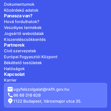
Dokumentumok
Közérdekű adatok
Panasza van?
Hová fordulhatok?
Veszélyes termékek
Jogsértő weboldalak
Kiszereléscsökkentés
Partnerek
Civil szervezetek
Európai Fogyasztói Központ
Békéltető testületek
Hatóságok
Kapcsolat
Karrier
ugyfelszolgalat@nkfh.gov.hu
06 80 310 020
1122 Budapest, Városmajor utca 35.