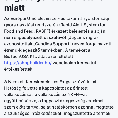
miatt
Az Európai Unió élelmiszer- és takarmánybiztonsági
gyors riasztási rendszerén (Rapid Alert System for
Food and Feed, RASFF) érkezett bejelentés alapján
nem engedélyezett összetevőt (Juglans nigra)
azonosítottak „Candida Support” néven forgalmazott
étrend-kiegészítő termékben. A terméket a
BioTechUSA Kft. által üzemeltetett
https://shopbuilder.hu/
weboldalon keresztül
értékesítették.
A Nemzeti Kereskedelmi és Fogyasztóvédelmi
Hatóság felvette a kapcsolatot az érintett
vállalkozással, a vállalkozás az NKFH-val
együttműködve, a fogyasztók egészségvédelmét
szem előtt tartva, saját hatáskörben azonnal megtette
a szükséges intézkedéseket, megszüntette a termék