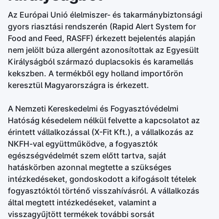
Az Európai Unió élelmiszer- és takarmánybiztonsági
gyors riasztási rendszerén (Rapid Alert System for
Food and Feed, RASFF) érkezett bejelentés alapján
nem jelölt búza allergént azonosítottak az Egyesült
Királyságból származó duplacsokis és karamellás
kekszben. A termékből egy holland importőrön
keresztül Magyarországra is érkezett.
A Nemzeti Kereskedelmi és Fogyasztóvédelmi
Hatóság késedelem nélkül felvette a kapcsolatot az
érintett vállalkozással (X-Fit Kft.), a vállalkozás az
NKFH-val együttműködve, a fogyasztók
egészségvédelmét szem előtt tartva, saját
hatáskörben azonnal megtette a szükséges
intézkedéseket, gondoskodott a kifogásolt tételek
fogyasztóktól történő visszahívásról. A vállalkozás
által megtett intézkedéseket, valamint a
visszagyűjtött termékek további sorsát