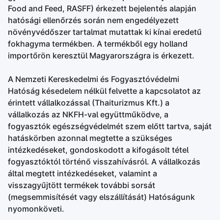
Food and Feed, RASFF) érkezett bejelentés alapján
hatósági ellenőrzés során nem engedélyezett
növényvédőszer tartalmat mutattak ki kínai eredetű
fokhagyma termékben. A termékből egy holland
importőrön keresztül Magyarországra is érkezett.
A Nemzeti Kereskedelmi és Fogyasztóvédelmi
Hatóság késedelem nélkül felvette a kapcsolatot az
érintett vállalkozással (Thaiturizmus Kft.) a
vállalkozás az NKFH-val együttműködve, a
fogyasztók egészségvédelmét szem előtt tartva, saját
hatáskörben azonnal megtette a szükséges
intézkedéseket, gondoskodott a kifogásolt tétel
fogyasztóktól történő visszahívásról. A vállalkozás
által megtett intézkedéseket, valamint a
visszagyűjtött termékek további sorsát
(megsemmisítését vagy elszállítását) Hatóságunk
nyomonköveti.