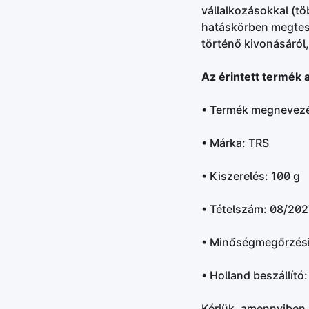
vállalkozásokkal (tö
hatáskörben megtesz
történő kivonásáról,
Az érintett termék a
• Termék megnevezé
• Márka: TRS
• Kiszerelés: 100 g
• Tételszám: 08/20
• Minőségmegőrzési
• Holland beszállító
Kérjük, amennyiben 