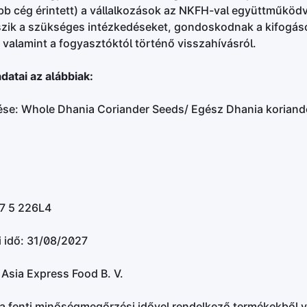
bb cég érintett) a vállalkozások az NKFH-val együttműködv
ik a szükséges intézkedéseket, gondoskodnak a kifogásol
 valamint a fogyasztóktól történő visszahívásról.
datai az alábbiak:
se: Whole Dhania Coriander Seeds/ Egész Dhania korian
27 5 226L4
 idő: 31/08/2027
: Asia Express Food B. V.
a fenti minőségmegőrzési idővel rendelkező termékekből v