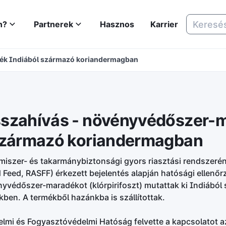
n?
Partnerek
Hasznos
Karrier
ék Indiából származó koriandermagban
szahívás - növényvédőszer-
származó koriandermagban
miszer- és takarmánybiztonsági gyors riasztási rendszerén
 Feed, RASFF) érkezett bejelentés alapján hatósági ellenő
yvédőszer-maradékot (klórpirifoszt) mutattak ki Indiából
ben. A termékből hazánkba is szállítottak.
lmi és Fogyasztóvédelmi Hatóság felvette a kapcsolatot az