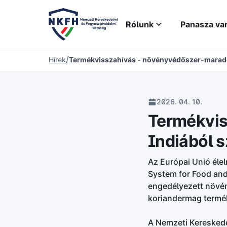
Rólunk
Panasza va
/
Hírek
Termékvisszahívás - növényvédőszer-marad
2026. 04. 10.
Termékvis
Indiából 
Az Európai Unió élel
System for Food and
engedélyezett növén
koriandermag termék
A Nemzeti Kereskede