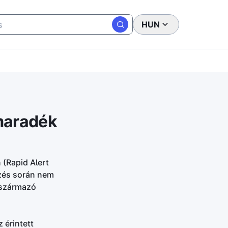
HUN
maradék
 (Rapid Alert
rzés során nem
 származó
 érintett