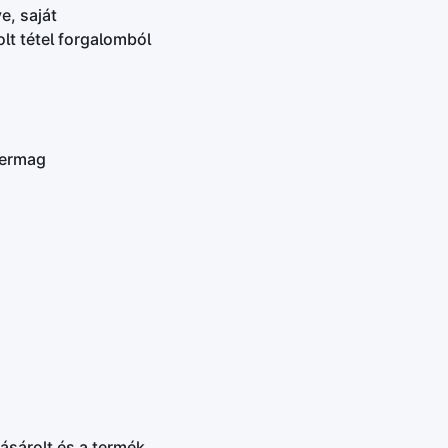
e, saját
t tétel forgalomból
dermag
ásárolt és a termék