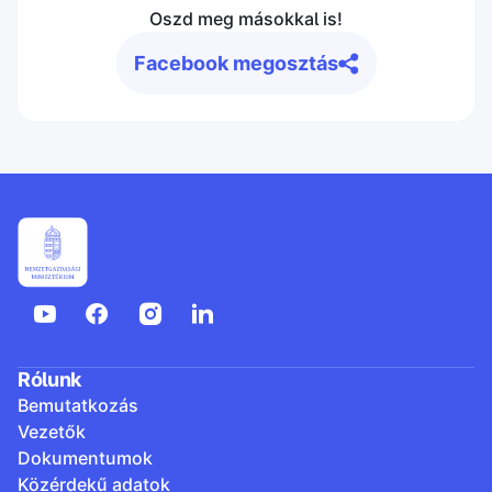
Oszd meg másokkal is!
Facebook megosztás
Rólunk
Bemutatkozás
Vezetők
Dokumentumok
Közérdekű adatok