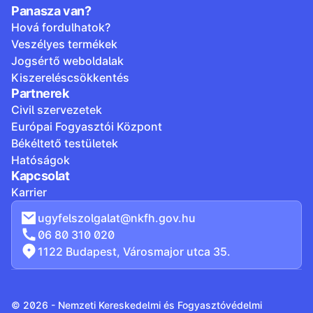
Panasza van?
Hová fordulhatok?
Veszélyes termékek
Jogsértő weboldalak
Kiszereléscsökkentés
Partnerek
Civil szervezetek
Európai Fogyasztói Központ
Békéltető testületek
Hatóságok
Kapcsolat
Karrier
ugyfelszolgalat@nkfh.gov.hu
06 80 310 020
1122 Budapest, Városmajor utca 35.
© 2026 - Nemzeti Kereskedelmi és Fogyasztóvédelmi