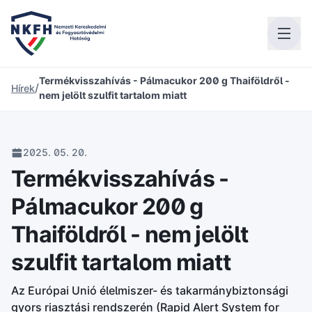
Termékvisszahívás - Pálmacukor 200 g Thaiföldről -
/
Hírek
nem jelölt szulfit tartalom miatt
2025. 05. 20.
Termékvisszahívás -
Pálmacukor 200 g
Thaiföldről - nem jelölt
szulfit tartalom miatt
Az Európai Unió élelmiszer- és takarmánybiztonsági
gyors riasztási rendszerén (Rapid Alert System for