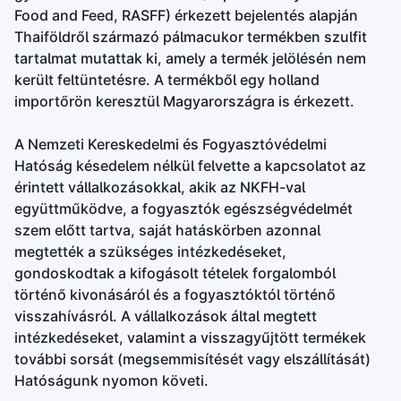
Food and Feed, RASFF) érkezett bejelentés alapján
Thaiföldről származó pálmacukor termékben szulfit
tartalmat mutattak ki, amely a termék jelölésén nem
került feltüntetésre. A termékből egy holland
importőrön keresztül Magyarországra is érkezett.
A Nemzeti Kereskedelmi és Fogyasztóvédelmi
Hatóság késedelem nélkül felvette a kapcsolatot az
érintett vállalkozásokkal, akik az NKFH-val
együttműködve, a fogyasztók egészségvédelmét
szem előtt tartva, saját hatáskörben azonnal
megtették a szükséges intézkedéseket,
gondoskodtak a kifogásolt tételek forgalomból
történő kivonásáról és a fogyasztóktól történő
visszahívásról. A vállalkozások által megtett
intézkedéseket, valamint a visszagyűjtött termékek
további sorsát (megsemmisítését vagy elszállítását)
Hatóságunk nyomon követi.