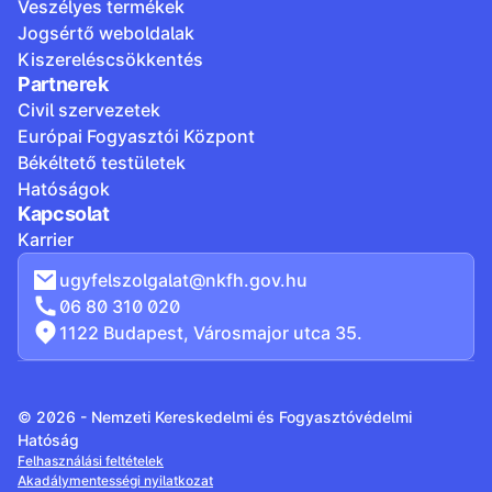
Veszélyes termékek
Jogsértő weboldalak
Kiszereléscsökkentés
Partnerek
Civil szervezetek
Európai Fogyasztói Központ
Békéltető testületek
Hatóságok
Kapcsolat
Karrier
ugyfelszolgalat@nkfh.gov.hu
06 80 310 020
1122 Budapest, Városmajor utca 35.
© 2026 - Nemzeti Kereskedelmi és Fogyasztóvédelmi
Hatóság
Felhasználási feltételek
Akadálymentességi nyilatkozat