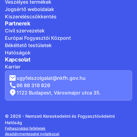
Veszélyes termékek
Jogsértő weboldalak
Kiszereléscsökkentés
Partnerek
Civil szervezetek
Európai Fogyasztói Központ
Békéltető testületek
Hatóságok
Kapcsolat
Karrier
ugyfelszolgalat@nkfh.gov.hu
06 80 310 020
1122 Budapest, Városmajor utca 35.
© 2026 - Nemzeti Kereskedelmi és Fogyasztóvédelmi
Hatóság
Felhasználási feltételek
Akadálymentességi nyilatkozat