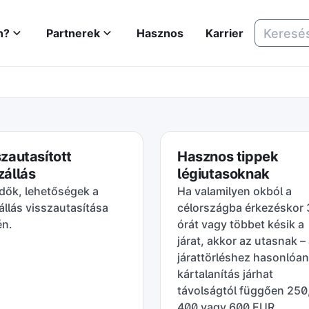
n?
Partnerek
Hasznos
Karrier
zautasított
Hasznos tippek
zállás
légiutasoknak
dők, lehetőségek a
Ha valamilyen okból a
állás visszautasítása
célországba érkezéskor 
én.
órát vagy többet késik a
járat, akkor az utasnak –
járattörléshez hasonlóan
kártalanítás járhat
távolságtól függően 250
400 vagy 600 EUR