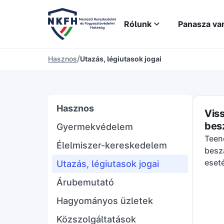
Rólunk
Panasza va
/
Hasznos
Utazás, légiutasok jogai
Hasznos
Viss
bes
Gyermekvédelem
Teen
Élelmiszer-kereskedelem
besz
eset
Utazás, légiutasok jogai
Árubemutató
Hagyományos üzletek
Közszolgáltatások