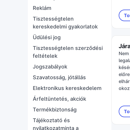
Reklám
To
Tisztességtelen
kereskedelmi gyakorlatok
Üdülési jog
Jár
Tisztességtelen szerződési
Nem j
feltételek
legal
Jogszabályok
késés
előre
Szavatosság, jótállás
elhár
Elektronikus kereskedelem
okoz
Árfeltüntetés, akciók
Termékbiztonság
To
Tájékoztató és
nyilatkozatminta a