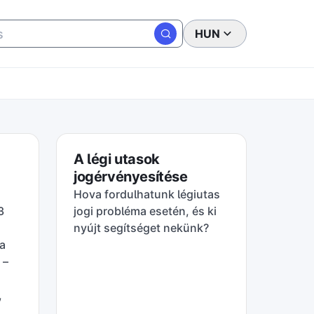
HUN
A légi utasok
jogérvényesítése
Hova fordulhatunk légiutas
3
jogi probléma esetén, és ki
nyújt segítséget nekünk?
 a
 –
,