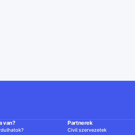
a van?
Partnerek
rdulhatok?
Civil szervezetek