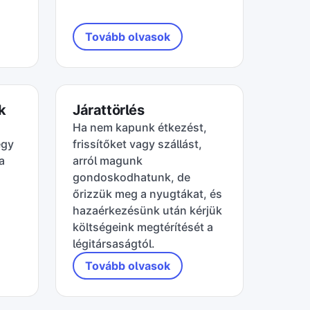
Tovább olvasok
k
Járattörlés
Ha nem kapunk étkezést,
egy
frissítőket vagy szállást,
a
arról magunk
gondoskodhatunk, de
őrizzük meg a nyugtákat, és
hazaérkezésünk után kérjük
költségeink megtérítését a
légitársaságtól.
Tovább olvasok