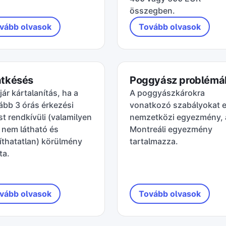
összegben.
vább olvasok
Tovább olvasok
atkésés
Poggyász problémá
ár kártalanítás, ha a
A poggyászkárokra
ább 3 órás érkezési
vonatkozó szabályokat 
t rendkívüli (valamilyen
nemzetközi egyezmény, 
 nem látható és
Montreáli egyezmény
íthatatlan) körülmény
tartalmazza.
ta.
vább olvasok
Tovább olvasok