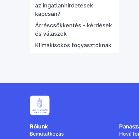
az ingatlanhirdetések
kapcsán?
Árréscsökkentés - kérdések
és válaszok
Klímakisokos fogyasztóknak
Rólunk
Panasz
Bemutatkozás
Hová fo